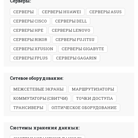
Серверы:
СЕРВЕРЫ
СЕРВЕРЫ HUAWEI
СЕРВЕРЫ ASUS
СЕРВЕРЫ CISCO
СЕРВЕРЫ DELL
СЕРВЕРЫ HPE
СЕРВЕРЫ LENOVO
СЕРВЕРЫ RIKOR
СЕРВЕРЫ FUJITSU
СЕРВЕРЫ XFUSION
СЕРВЕРЫ GIGABYTE
СЕРВЕРЫ FPLUS
СЕРВЕРЫ GAGARIN
Сетевое оборудование:
МЕЖСЕТЕВЫЕ ЭКРАНЫ
МАРШРУТИЗАТОРЫ
КОММУТАТОРЫ (СВИТЧИ)
ТОЧКИ ДОСТУПА
ТРАНСИВЕРЫ
ОПТИЧЕСКОЕ ОБОРУДОВАНИЕ
Системы хранения данных: