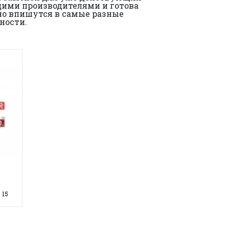
ущими производителями и готова
но впишутся в самые разные
ности.
15
o