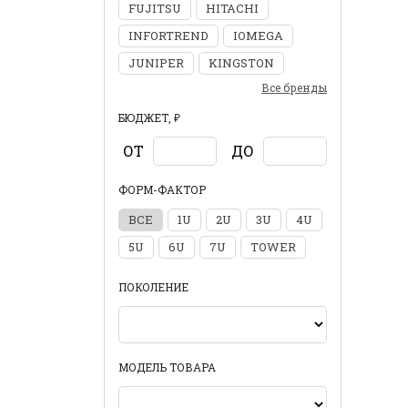
FUJITSU
HITACHI
INFORTREND
IOMEGA
JUNIPER
KINGSTON
Все бренды
БЮДЖЕТ, ₽
ОТ
ДО
ФОРМ-ФАКТОР
ВСЕ
1U
2U
3U
4U
5U
6U
7U
TOWER
ПОКОЛЕНИЕ
МОДЕЛЬ ТОВАРА