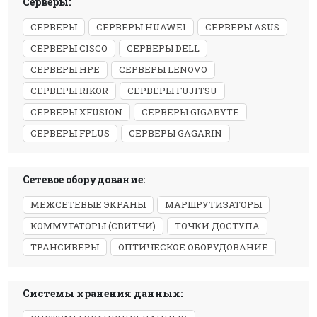
Серверы:
СЕРВЕРЫ
СЕРВЕРЫ HUAWEI
СЕРВЕРЫ ASUS
СЕРВЕРЫ CISCO
СЕРВЕРЫ DELL
СЕРВЕРЫ HPE
СЕРВЕРЫ LENOVO
СЕРВЕРЫ RIKOR
СЕРВЕРЫ FUJITSU
СЕРВЕРЫ XFUSION
СЕРВЕРЫ GIGABYTE
СЕРВЕРЫ FPLUS
СЕРВЕРЫ GAGARIN
Сетевое оборудование:
МЕЖСЕТЕВЫЕ ЭКРАНЫ
МАРШРУТИЗАТОРЫ
КОММУТАТОРЫ (СВИТЧИ)
ТОЧКИ ДОСТУПА
ТРАНСИВЕРЫ
ОПТИЧЕСКОЕ ОБОРУДОВАНИЕ
Системы хранения данных: