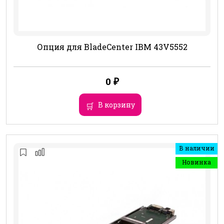
Опция для BladeCenter IBM 43V5552
0
₽
В корзину
В наличии
Новинка