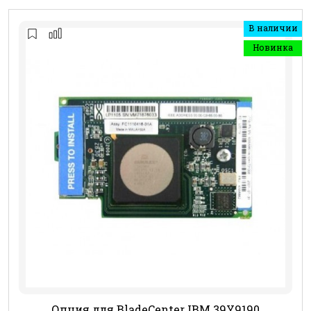
В наличии
Новинка
Опция для BladeCenter IBM 39Y9190