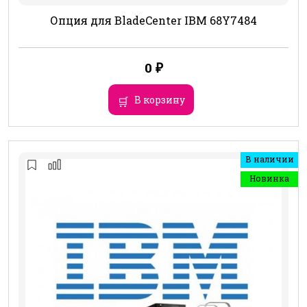
Опция для BladeCenter IBM 68Y7484
0
₽
В корзину
В наличии
Новинка