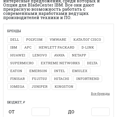
интересные предложения, среди которых и
Опция для BladeCenter IBM. Все они дают
прекрасную возможность работать с
современными наработками ведущих
производителей техники и ПО.
БРЕНДЫ
DELL
POLYCOM
VMWARE
КАТАЛОГ CISCO
IBM
APC
HEWLETT PACKARD
D-LINK
HUAWEI
LENOVO
AVAYA
NETAPP
SUPERMICRO
EXTREME NETWORKS
DELTA
EATON
EMERSON
INTEL
EMULEX
FINISAR
FUJITSU
HITACHI
INFORTREND
IOMEGA
JUNIPER
KINGSTON
Все бренды
БЮДЖЕТ, ₽
ОТ
ДО