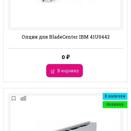
Опция для BladeCenter IBM 41U0442
0
₽
В корзину
В наличии
Новинка