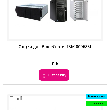
Опция для BladeCenter IBM 00D6881
0
₽
В корзину
В наличии
Новинка