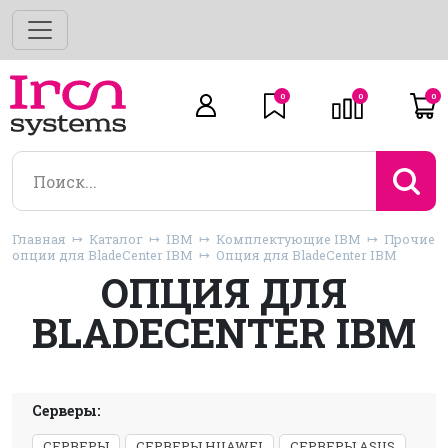
0
0
0
Главная
Каталог
IBM
Комплектующие IBM
Прочие
опции для BladeCenter IBM
Опция для BladeCenter IBM
ОПЦИЯ ДЛЯ
BLADECENTER IBM
Серверы:
СЕРВЕРЫ
СЕРВЕРЫ HUAWEI
СЕРВЕРЫ ASUS