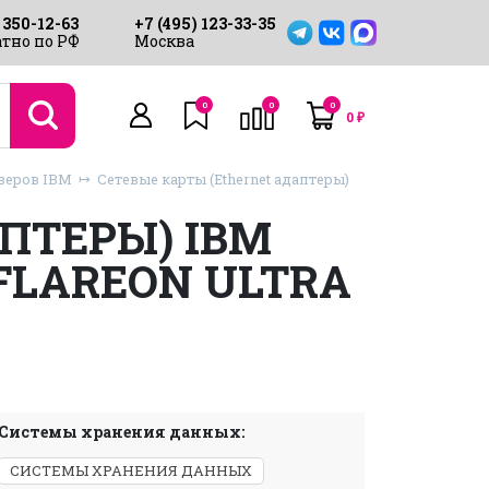
 350-12-63
+7 (495) 123-33-35
тно по РФ
Москва
0
0
0
0
₽
веров IBM
Сетевые карты (Ethernet адаптеры)
ПТЕРЫ) IBM
 FLAREON ULTRA
Системы хранения данных:
СИСТЕМЫ ХРАНЕНИЯ ДАННЫХ