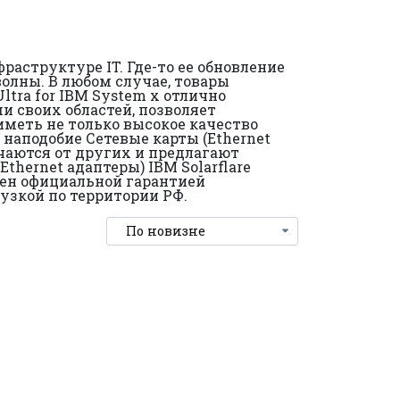
аструктуре IT. Где-то ее обновление
волны. В любом случае, товары
Ultra for IBM System x отлично
 своих областей, позволяет
иметь не только высокое качество
 наподобие Сетевые карты (Ethernet
личаются от других и предлагают
thernet адаптеры) IBM Solarflare
бжен официальной гарантией
узкой по территории РФ.