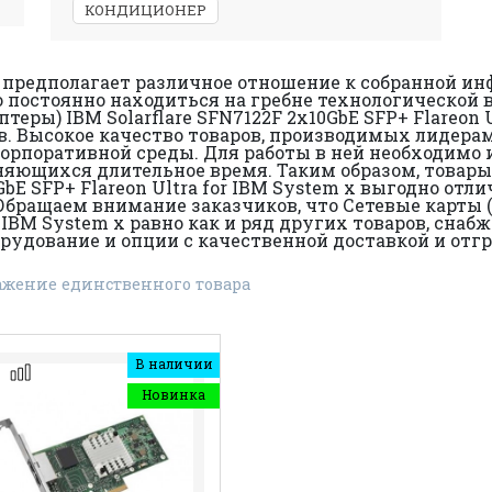
КОНДИЦИОНЕР
редполагает различное отношение к собранной инфр
но постоянно находиться на гребне технологической 
теры) IBM Solarflare SFN7122F 2x10GbE SFP+ Flareon 
. Высокое качество товаров, производимых лидерами
орпоративной среды. Для работы в ней необходимо 
аняющихся длительное время. Таким образом, товары
0GbE SFP+ Flareon Ultra for IBM System x выгодно от
бращаем внимание заказчиков, что Сетевые карты (E
or IBM System x равно как и ряд других товаров, сна
рудование и опции с качественной доставкой и отгр
ажение единственного товара
В наличии
Новинка