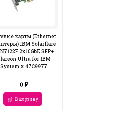
евые карты (Ethernet
птеры) IBM Solarflare
N7122F 2x10GbE SFP+
lareon Ultra for IBM
System x 47C9977
0
₽
В корзину