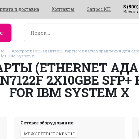
8 (800)
плата и доставка
Контакты
Запрос КП
Беспла
ог
BM
Контроллеры, адаптеры, карты и платы управления для сер
 for IBM System x
АРТЫ (ETHERNET АДА
N7122F 2X10GBE SFP+
FOR IBM SYSTEM X
Сетевое оборудование:
МЕЖСЕТЕВЫЕ ЭКРАНЫ