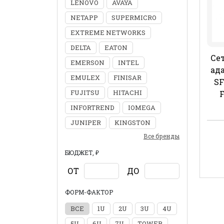
LENOVO
AVAYA
NETAPP
SUPERMICRO
EXTREME NETWORKS
DELTA
EATON
Сет
EMERSON
INTEL
ада
EMULEX
FINISAR
SF
FUJITSU
HITACHI
F
INFORTREND
IOMEGA
JUNIPER
KINGSTON
Все бренды
БЮДЖЕТ, ₽
ОТ
ДО
ФОРМ-ФАКТОР
ВСЕ
1U
2U
3U
4U
5U
6U
7U
TOWER