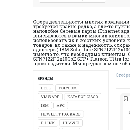
Сфера деятельности многих компаний п
требуется крайне редко, а где-то нуж
наподобие Сетевые карты (Ethernet адап
вписываются в рамки многих клиентов
использовать их в жестких условиях к
товаров, но также и надежность, сохр
адаптеры) IBM Solarflare SFN7122F 2x1
именно то, что необходимо клиентам. О
SFN7122F 2x10GbE SFP+ Flareon Ultra f
производителя. Мы предлагаем все обо
Отобр
БРЕНДЫ
DELL
POLYCOM
VMWARE
КАТАЛОГ CISCO
IBM
APC
HEWLETT PACKARD
D-LINK
HUAWEI