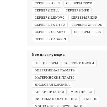
СЕРВЕРЫ ASUS
СЕРВЕРЫ CISCO
СЕРВЕРЫ DELL
СЕРВЕРЫ HPE
СЕРВЕРЫ LENOVO
СЕРВЕРЫ RIKOR
СЕРВЕРЫ FUJITSU
СЕРВЕРЫ XFUSION
СЕРВЕРЫ GIGABYTE
СЕРВЕРЫ FPLUS
СЕРВЕРЫ GAGARIN
Комплектующие:
ПРОЦЕССОРЫ
ЖЕСТКИЕ ДИСКИ
ОПЕРАТИВНАЯ ПАМЯТЬ
МАТЕРИНСКИЕ ПЛАТЫ
ДИСКОВАЯ КОРЗИНА
БЛОКИ ПИТАНИЯ
МОДУЛИ PCI
СИСТЕМА ОХЛАЖДЕНИЯ
КАБЕЛЬ
МОНТАЖНОЕ ОБОРУДОВАНИЕ