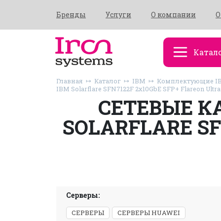
Бренды
Услуги
О компании
О
Катал
Главная
Каталог
IBM
Комплектующие I
IBM Solarflare SFN7122F 2x10GbE SFP+ Flareon Ultra
СЕТЕВЫЕ К
SOLARFLARE SF
Серверы:
СЕРВЕРЫ
СЕРВЕРЫ HUAWEI