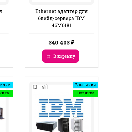
я
Ethernet адаптер для
блейд-сервера IBM
46M6181
340 403
₽
В корзину
личии
В наличии
инка
Новинка