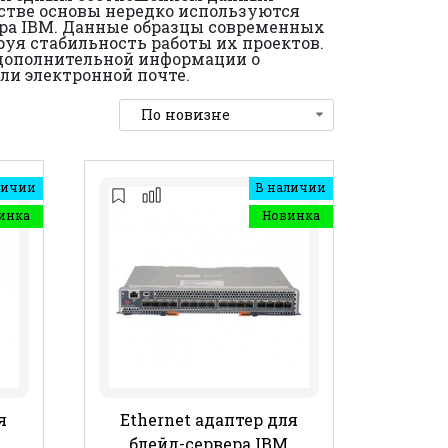
естве основы нередко используются
ера IBM. Данные образцы современных
уя стабильность работы их проектов.
 дополнительной информации о
ли электронной почте.
личии
В наличии
инка
Новинка
я
Ethernet адаптер для
блейд-сервера IBM