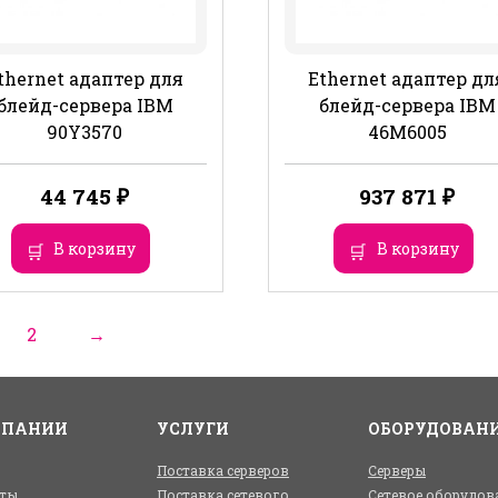
thernet адаптер для
Ethernet адаптер дл
блейд-сервера IBM
блейд-сервера IBM
90Y3570
46M6005
44 745
₽
937 871
₽
В корзину
В корзину
2
→
МПАНИИ
УСЛУГИ
ОБОРУДОВАН
Поставка серверов
Серверы
ты
Поставка сетевого
Сетевое оборудов