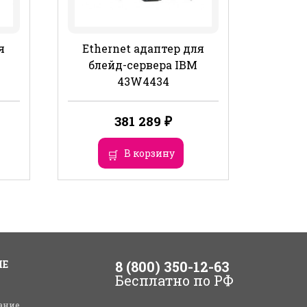
я
Ethernet адаптер для
блейд-сервера IBM
43W4434
381 289
₽
В корзину
ИЕ
8 (800) 350-12-63
Бесплатно по РФ
ание