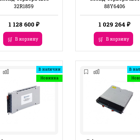
32R1859
88Y6406
1 128 600
₽
1 029 264
₽
В корзину
В корзину
В наличии
В на
Новинка
Нов