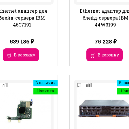
thernet адаптер для
Ethernet адаптер дл
блейд-сервера IBM
блейд-сервера IBM
46C7191
44W3199
539 186
₽
75 228
₽
В корзину
В корзину
В наличии
В на
Новинка
Нов