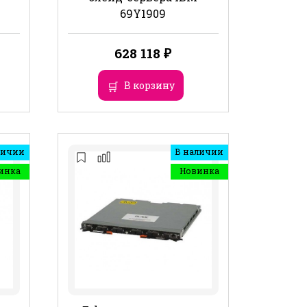
69Y1909
628 118
₽
В корзину
личии
В наличии
инка
Новинка