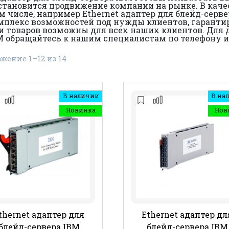
 становится продвижение компании на рынке. В кач
м числе, например Ethernet адаптер для блейд-серв
плекс возможностей под нужды клиентов, гарантир
и товаров возможны для всех наших клиентов. Для
BM обращайтесь к нашим специалистам по телефону и
жение 1–12 из 14
В наличии
В на
Новинка
Нов
thernet адаптер для
Ethernet адаптер дл
блейд-сервера IBM
блейд-сервера IBM