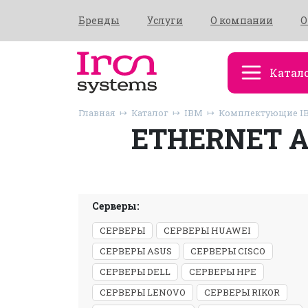
Бренды
Услуги
О компании
О
Катал
Главная
Каталог
IBM
Комплектующие I
ETHERNET А
Серверы:
СЕРВЕРЫ
СЕРВЕРЫ HUAWEI
СЕРВЕРЫ ASUS
СЕРВЕРЫ CISCO
СЕРВЕРЫ DELL
СЕРВЕРЫ HPE
СЕРВЕРЫ LENOVO
СЕРВЕРЫ RIKOR