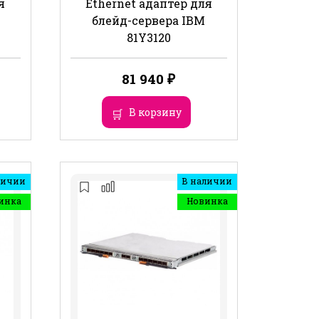
я
Ethernet адаптер для
блейд-сервера IBM
81Y3120
81 940
₽
В корзину
личии
В наличии
инка
Новинка