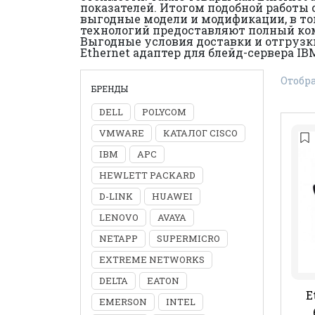
показателей. Итогом подобной работы
выгодные модели и модификации, в то
технологий предоставляют полный ком
Выгодные условия доставки и отгрузк
Ethernet адаптер для блейд-сервера I
Отобра
БРЕНДЫ
DELL
POLYCOM
VMWARE
КАТАЛОГ CISCO
IBM
APC
HEWLETT PACKARD
D-LINK
HUAWEI
LENOVO
AVAYA
NETAPP
SUPERMICRO
EXTREME NETWORKS
DELTA
EATON
E
EMERSON
INTEL