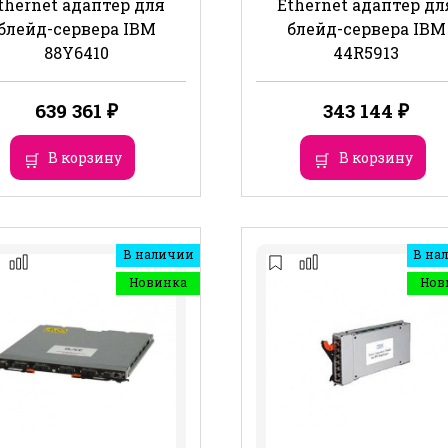
thernet адаптер для
Ethernet адаптер дл
блейд-сервера IBM
блейд-сервера IBM
88Y6410
44R5913
639 361
₽
343 144
₽
В корзину
В корзину
В наличии
В на
Новинка
Нов