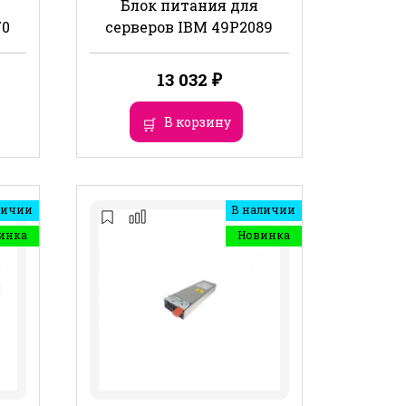
Блок питания для
70
серверов IBM 49P2089
13 032
₽
В корзину
личии
В наличии
инка
Новинка