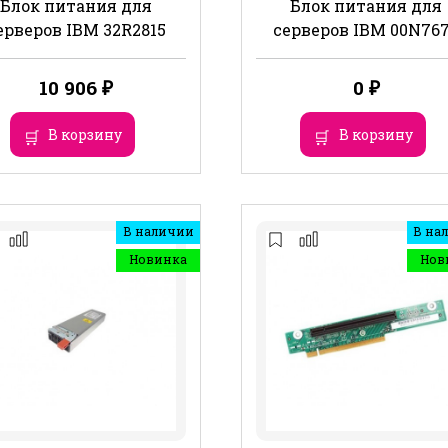
Блок питания для
Блок питания для
ерверов IBM 32R2815
серверов IBM 00N76
10 906
₽
0
₽
В корзину
В корзину
В наличии
В на
Новинка
Нов