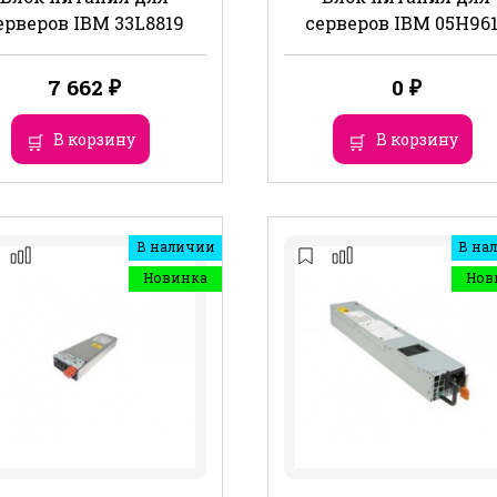
ерверов IBM 33L8819
серверов IBM 05H96
7 662
₽
0
₽
В корзину
В корзину
В наличии
В на
Новинка
Нов