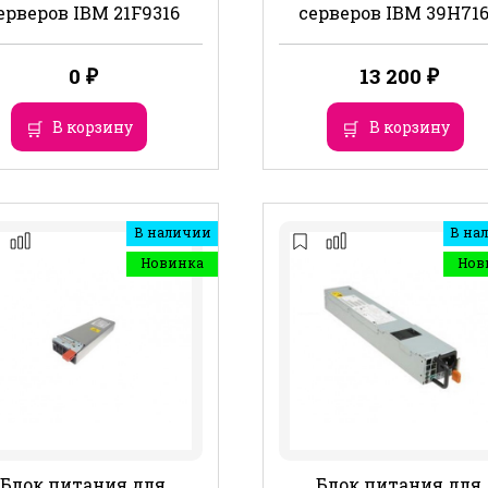
ерверов IBM 21F9316
серверов IBM 39Н71
0
₽
13 200
₽
В корзину
В корзину
В наличии
В на
Новинка
Нов
Блок питания для
Блок питания для