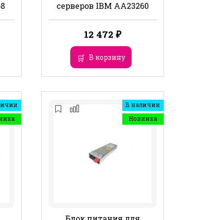
68
серверов IBM AA23260
12 472
₽
В корзину
личии
В наличии
инка
Новинка
Блок питания для