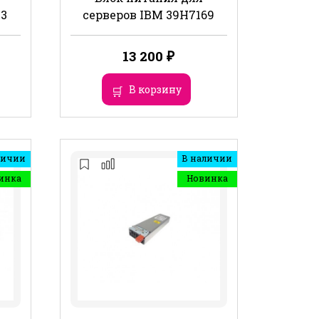
13
серверов IBM 39Н7169
13 200
₽
В корзину
личии
В наличии
инка
Новинка