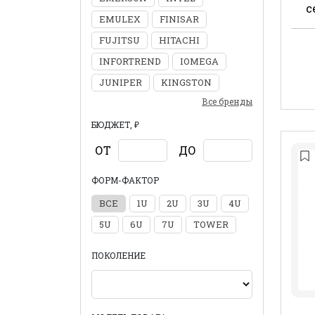
с
EMULEX
FINISAR
FUJITSU
HITACHI
INFORTREND
IOMEGA
JUNIPER
KINGSTON
Все бренды
БЮДЖЕТ, ₽
ОТ
ДО
ФОРМ-ФАКТОР
ВСЕ
1U
2U
3U
4U
5U
6U
7U
TOWER
ПОКОЛЕНИЕ