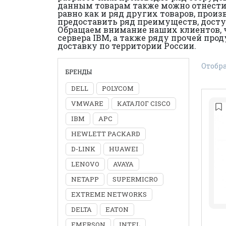
данным товарам также можно отнести и
равно как и ряд других товаров, прои
предоставить ряд преимуществ, дост
Обращаем внимание наших клиентов, ч
сервера IBM, а также ряду прочей пр
доставку по территории России.
Отобр
БРЕНДЫ
DELL
POLYCOM
VMWARE
КАТАЛОГ CISCO
IBM
APC
HEWLETT PACKARD
D-LINK
HUAWEI
LENOVO
AVAYA
NETAPP
SUPERMICRO
EXTREME NETWORKS
DELTA
EATON
EMERSON
INTEL