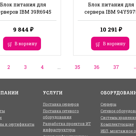
Блок питания для
Блок питания для
ерверов IBM 39R6945
сервера IBM 94Y597
9 844
₽
10 291
₽
В корзину
В корзину
2
3
4
…
35
36
37
МПАНИИ
УСЛУГИ
ОБОРУДОВАН
Поставка серверов
Серверы
ты
Поставка сетевого
Сетевое оборудов
оборудования
и
Системы хранени
Разработка проектов ИТ
ы и сертификаты
Комплектующие
инфраструктуры
ИБП, монтажное 