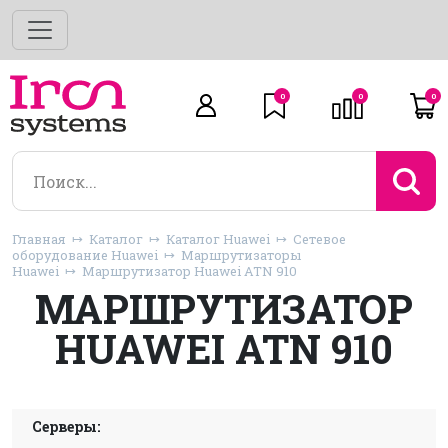
0
0
0
Главная
Каталог
Каталог Huawei
Сетевое
оборудование Huawei
Маршрутизаторы
Huawei
Маршрутизатор Huawei ATN 910
МАРШРУТИЗАТОР
HUAWEI ATN 910
Серверы: