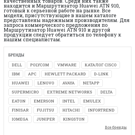
качественных товаров. Среди них также
находится и Маршрутизатор Huawei ATN 910,
готовый к серьезной работе на рынке. Все
модели, присутствующие в нашем каталоге
представлены надежными производителям. Для
запроса коммерческого предложения по
Маршрутизатор Huawei ATN 910 и другой
продукции следует обратиться по телефону к
нашим специалистам.
БРЕНДЫ
DELL
POLYCOM
VMWARE
КАТАЛОГ CISCO
IBM
APC
HEWLETT PACKARD
D-LINK
HUAWEI
LENOVO
AVAYA
NETAPP
SUPERMICRO
EXTREME NETWORKS
DELTA
EATON
EMERSON
INTEL
EMULEX
FINISAR
FUJITSU
HITACHI
INFORTREND
IOMEGA
JUNIPER
KINGSTON
Все бренды