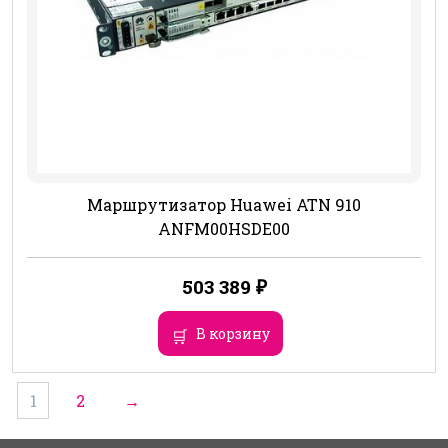
Маршрутизатор Huawei ATN 910
ANFM00HSDE00
503 389
₽
В корзину
1
2
→