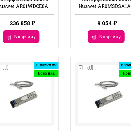
uawei AR01WDCE8A
Huawei AR0MSDSA1A
236 858
₽
9 054
₽
В корзину
В корзину
В наличии
В на
Новинка
Нов