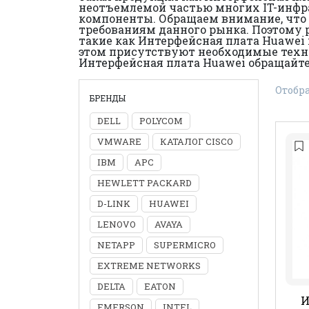
неотъемлемой частью многих IT-инфр
компоненты. Обращаем внимание, что 
требованиям данного рынка. Поэтому 
такие как Интерфейсная плата Huawei 
этом присутствуют необходимые техн
Интерфейсная плата Huawei обращайт
Отобра
БРЕНДЫ
DELL
POLYCOM
VMWARE
КАТАЛОГ CISCO
IBM
APC
HEWLETT PACKARD
D-LINK
HUAWEI
LENOVO
AVAYA
NETAPP
SUPERMICRO
EXTREME NETWORKS
DELTA
EATON
И
EMERSON
INTEL