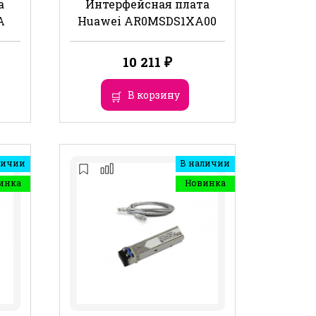
а
Интерфейсная плата
A
Huawei AR0MSDS1XA00
10 211
₽
В корзину
личии
В наличии
инка
Новинка