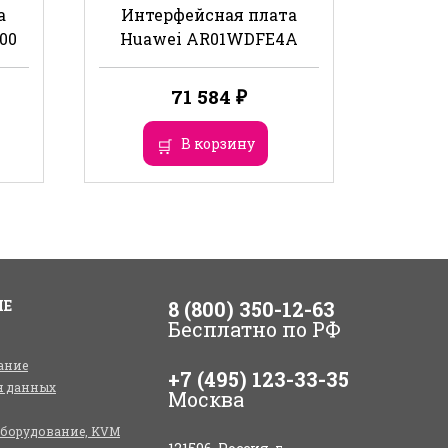
а
Интерфейсная плата
00
Huawei AR01WDFE4A
71 584
₽
В корзину
ИЕ
8 (800) 350-12-63
Бесплатно по РФ
ание
+7 (495) 123-33-35
я данных
Москва
оборудование, KVM