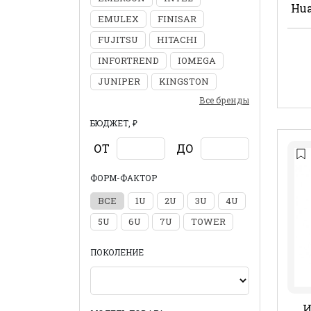
Hu
EMULEX
FINISAR
FUJITSU
HITACHI
INFORTREND
IOMEGA
JUNIPER
KINGSTON
Все бренды
БЮДЖЕТ, ₽
ОТ
ДО
ФОРМ-ФАКТОР
ВСЕ
1U
2U
3U
4U
5U
6U
7U
TOWER
ПОКОЛЕНИЕ
И