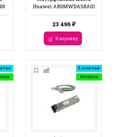
00
Huawei AR0MWDAS8A01
23 496
₽
В корзину
личии
В наличии
инка
Новинка