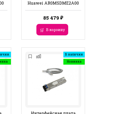
00
Huawei AR0MSDME2A00
85 479
₽
В корзину
личии
В наличии
инка
Новинка
а
Интерфейсная плата