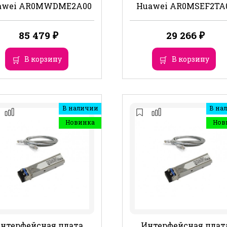
awei AR0MWDME2A00
Huawei AR0MSEF2TA
85 479
₽
29 266
₽
В корзину
В корзину
В наличии
В на
Новинка
Нов
нтерфейсная плата
Интерфейсная плат