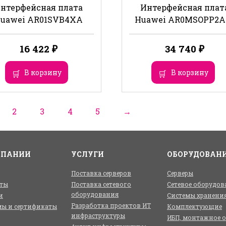
нтерфейсная плата
Интерфейсная плат
uawei AR01SVB4XA
Huawei AR0MSOPP2A
16 422
₽
34 740
₽
В корзину
В корзину
2
3
4
5
→
МПАНИИ
УСЛУГИ
ОБОРУДОВАН
Поставка серверов
Серверы
ты
Поставка сетевого
Сетевое оборудов
оборудования
и
Системы хранени
Разработка проектов ИТ
ы и сертификаты
Комплектующие
инфраструктуры
ИБП, монтажное 