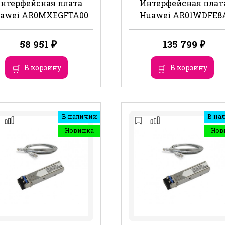
нтерфейсная плата
Интерфейсная плат
awei AR0MXEGFTA00
Huawei AR01WDFE8
58 951
₽
135 799
₽
В корзину
В корзину
В наличии
В на
Новинка
Нов