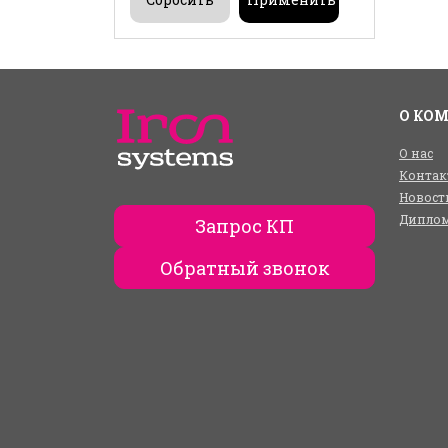
О КО
О нас
Контак
Новост
Диплом
Запрос КП
Обратный звонок