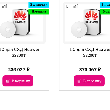
В наличии
В на
Новинка
Нов
ПО для СХД Huawei
ПО для СХД Huawe
S2200T
S2200T
235 027
₽
373 067
₽
В корзину
В корзину