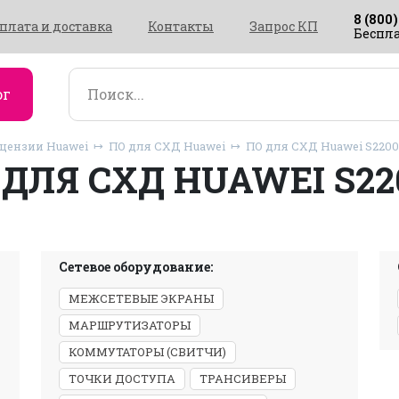
8 (800)
плата и доставка
Контакты
Запрос КП
Беспла
ог
ицензии Huawei
ПО для СХД Huawei
ПО для СХД Huawei S220
 ДЛЯ СХД HUAWEI S22
Сетевое оборудование:
МЕЖСЕТЕВЫЕ ЭКРАНЫ
МАРШРУТИЗАТОРЫ
КОММУТАТОРЫ (СВИТЧИ)
ТОЧКИ ДОСТУПА
ТРАНСИВЕРЫ