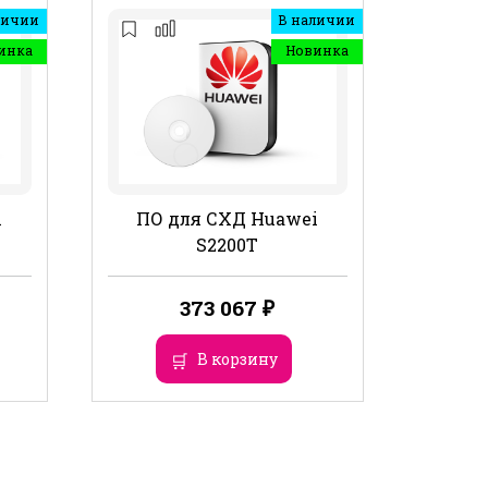
личии
В наличии
инка
Новинка
i
ПО для СХД Huawei
S2200T
373 067
₽
В корзину