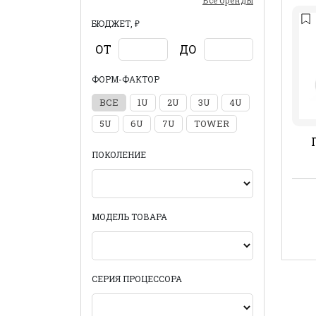
Все бренды
БЮДЖЕТ, ₽
ОТ
ДО
ФОРМ-ФАКТОР
ВСЕ
1U
2U
3U
4U
5U
6U
7U
TOWER
ПОКОЛЕНИЕ
МОДЕЛЬ ТОВАРА
СЕРИЯ ПРОЦЕССОРА