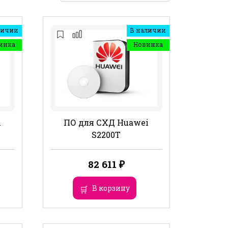
личии
В наличии
инка
Новинка
i
ПО для СХД Huawei
S2200T
82 611
₽
В корзину