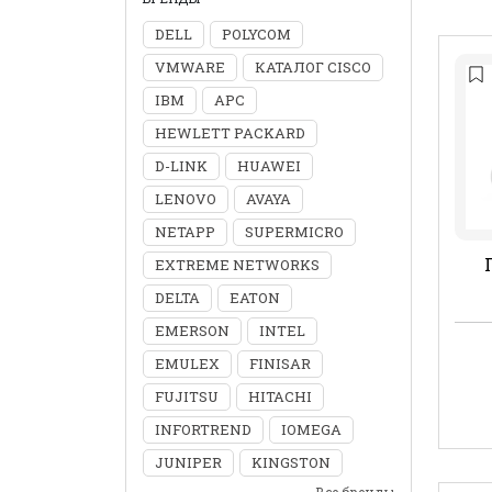
DELL
POLYCOM
VMWARE
КАТАЛОГ CISCO
IBM
APC
HEWLETT PACKARD
D-LINK
HUAWEI
LENOVO
AVAYA
NETAPP
SUPERMICRO
EXTREME NETWORKS
DELTA
EATON
EMERSON
INTEL
EMULEX
FINISAR
FUJITSU
HITACHI
INFORTREND
IOMEGA
JUNIPER
KINGSTON