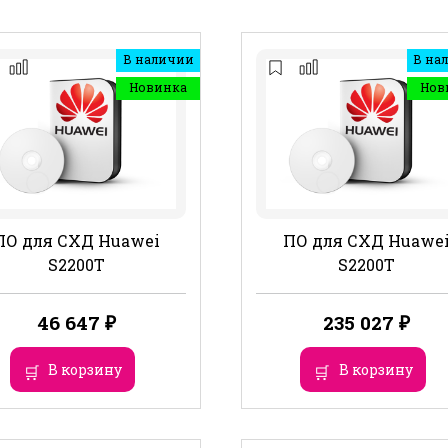
В наличии
В на
Новинка
Нов
ПО для СХД Huawei
ПО для СХД Huawe
S2200T
S2200T
46 647
₽
235 027
₽
В корзину
В корзину