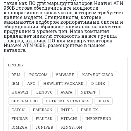
такая как ПО для маршрутизаторов Huawei ATN
950B готова обеспечить все мощности
корпоративных заказчиков, которым требуется
данные модели. Специалисты, которые
занимаются подбором корпоративных систем и
оборудования обращают внимание на качество
продукции и уровень цен. Наша компания
предлагает низкую стоимость на все группы
товаров, включая ПО для маршрутизаторов
Huawei ATN 950B, размещенные в нашем
каталоге.
БРЕНДЫ
DELL
POLYCOM
VMWARE
КАТАЛОГ CISCO
IBM
APC
HEWLETT PACKARD
D-LINK
HUAWEI
LENOVO
AVAYA
NETAPP
SUPERMICRO
EXTREME NETWORKS
DELTA
EATON
EMERSON
INTEL
EMULEX
FINISAR
FUJITSU
HITACHI
INFORTREND
IOMEGA
JUNIPER
KINGSTON