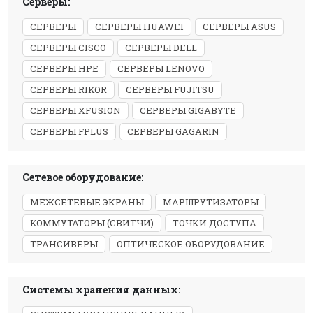
Серверы:
СЕРВЕРЫ
СЕРВЕРЫ HUAWEI
СЕРВЕРЫ ASUS
СЕРВЕРЫ CISCO
СЕРВЕРЫ DELL
СЕРВЕРЫ HPE
СЕРВЕРЫ LENOVO
СЕРВЕРЫ RIKOR
СЕРВЕРЫ FUJITSU
СЕРВЕРЫ XFUSION
СЕРВЕРЫ GIGABYTE
СЕРВЕРЫ FPLUS
СЕРВЕРЫ GAGARIN
Сетевое оборудование:
МЕЖСЕТЕВЫЕ ЭКРАНЫ
МАРШРУТИЗАТОРЫ
КОММУТАТОРЫ (СВИТЧИ)
ТОЧКИ ДОСТУПА
ТРАНСИВЕРЫ
ОПТИЧЕСКОЕ ОБОРУДОВАНИЕ
Системы хранения данных: