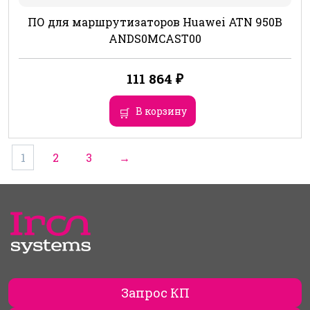
ПО для маршрутизаторов Huawei ATN 950B
ANDS0MCAST00
111 864
₽
В корзину
1
2
3
→
Запрос КП