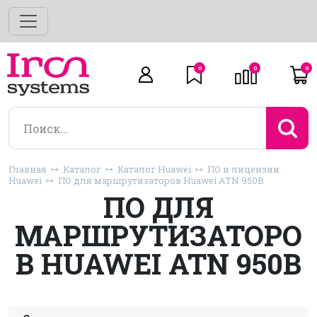
0
0
0
Главная
Каталог
Каталог Huawei
ПО и лицензии
Huawei
ПО для маршрутизаторов Huawei ATN 950B
ПО ДЛЯ
МАРШРУТИЗАТОРО
В HUAWEI ATN 950B