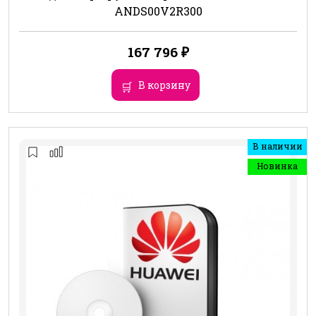
ANDS00V2R300
167 796
₽
В корзину
В наличии
Новинка