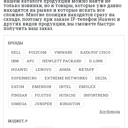
нашем каталоге продукции можно найти не
только новинки, но и товары, которые уже давно
находятся на рынке и которые искать все
сложнее. Многие позиции находятся сразу на
складе, поэтому при заказе IP-телефон Huawei и
других видов продукции, вы сможете быстро
получить ваш заказ.
БРЕНДЫ
DELL
POLYCOM
VMWARE
КАТАЛОГ CISCO
IBM
APC
HEWLETT PACKARD
D-LINK
HUAWEI
LENOVO
AVAYA
NETAPP
SUPERMICRO
EXTREME NETWORKS
DELTA
EATON
EMERSON
INTEL
EMULEX
FINISAR
FUJITSU
HITACHI
INFORTREND
IOMEGA
JUNIPER
KINGSTON
Все бренды
БЮДЖЕТ, ₽