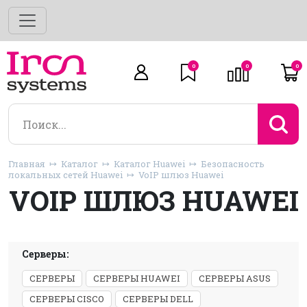
0
0
0
Главная
Каталог
Каталог Huawei
Безопасность
локальных сетей Huawei
VoIP шлюз Huawei
VOIP ШЛЮЗ HUAWEI
Серверы:
СЕРВЕРЫ
СЕРВЕРЫ HUAWEI
СЕРВЕРЫ ASUS
СЕРВЕРЫ CISCO
СЕРВЕРЫ DELL