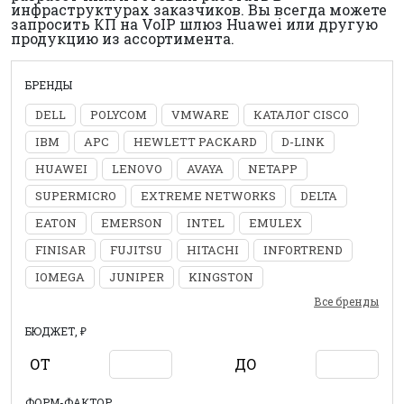
инфраструктурах заказчиков. Вы всегда можете
запросить КП на VoIP шлюз Huawei или другую
продукцию из ассортимента.
БРЕНДЫ
DELL
POLYCOM
VMWARE
КАТАЛОГ CISCO
IBM
APC
HEWLETT PACKARD
D-LINK
HUAWEI
LENOVO
AVAYA
NETAPP
SUPERMICRO
EXTREME NETWORKS
DELTA
EATON
EMERSON
INTEL
EMULEX
FINISAR
FUJITSU
HITACHI
INFORTREND
IOMEGA
JUNIPER
KINGSTON
Все бренды
БЮДЖЕТ, ₽
ОТ
ДО
ФОРМ-ФАКТОР