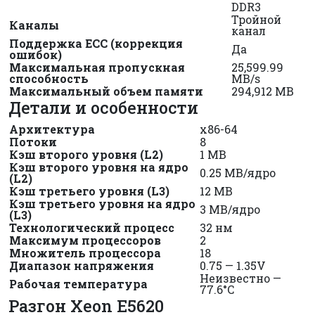
DDR3
Тройной
Каналы
канал
Поддержка ECC (коррекция
Да
ошибок)
Максимальная пропускная
25,599.99
способность
MB/s
Максимальный объем памяти
294,912 MB
Детали и особенности
Архитектура
x86-64
Потоки
8
Кэш второго уровня (L2)
1 MB
Кэш второго уровня на ядро
0.25 MB/ядро
(L2)
Кэш третьего уровня (L3)
12 MB
Кэш третьего уровня на ядро
3 MB/ядро
(L3)
Технологический процесс
32 нм
Максимум процессоров
2
Множитель процессора
18
Диапазон напряжения
0.75 — 1.35V
Неизвестно —
Рабочая температура
77.6°C
Разгон Xeon E5620