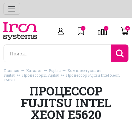
0
0
0
Главная
Каталог
Fujitsu
Комплектующие
Fujitsu
Процессоры Fujitsu
Процессор Fujitsu Intel Xeon
E5620
ПРОЦЕССОР
FUJITSU INTEL
XEON E5620