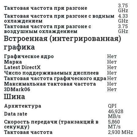
3.75
Тактовая частота при разгоне
GHz
Тактовая частота при разгоне с водным
4.33
охлаждением
GHz
Тактовая частота при разгоне с
3.75
воздушным охлаждением
GHz
Встроенная (интегрированная)
графика
Графическое ядро
Нет
Марка
Нет
Latest DirectX
Нет
Число поддерживаемых дисплеев
Нет
Тактовая частота графического ядра
Нет
Максимальная тактовая частота
Нет
3DMark06
Нет
Шина
Архитектура
QPI
46,928
Data rate
MB/s
Скорость передачи (транзакций в
5,860
секунду)
MT/s
Тактовая частота
2,930 MHz