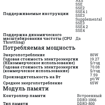
AES
SSE
SSE2
SSE4.1
Поддерживаемые инструкции
SSE3
Supplemental
SSE3
SSE4.2
SSE4
Поддержка динамического
масштабирования частоты (CPU
Да
Throttling)
Потребляемая мощность
Энергопотребление
80W
Годовая стоимость электроэнергии
19.27
(НЕкоммерческое использование)
$/год
Годовая стоимость электроэнергии
70.08
(коммерческое использование)
$/год
7.59
Производительность на Вт
pt/W
Среднее энергопотребление
65W
Модуль памяти
Контроллер памяти
Встроенный
DDR3-1066
Тип памяти
DDR3-800