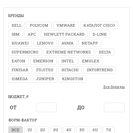
БРЕНДЫ
DELL
POLYCOM
VMWARE
КАТАЛОГ CISCO
IBM
APC
HEWLETT PACKARD
D-LINK
HUAWEI
LENOVO
AVAYA
NETAPP
SUPERMICRO
EXTREME NETWORKS
DELTA
EATON
EMERSON
INTEL
EMULEX
FINISAR
FUJITSU
HITACHI
INFORTREND
IOMEGA
JUNIPER
KINGSTON
Все бренды
БЮДЖЕТ, ₽
ОТ
ДО
ФОРМ-ФАКТОР
ВСЕ
1U
2U
3U
4U
5U
6U
7U