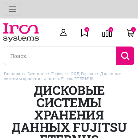
0
0
0
Главная
Каталог
Fujitsu
СХД Fujitsu
Дисковые
системы хранения данных Fujitsu ETERNUS
ДИСКОВЫЕ
СИСТЕМЫ
ХРАНЕНИЯ
ДАННЫХ FUJITSU