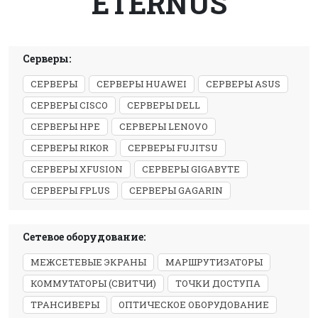
ETERNUS
Серверы:
СЕРВЕРЫ
СЕРВЕРЫ HUAWEI
СЕРВЕРЫ ASUS
СЕРВЕРЫ CISCO
СЕРВЕРЫ DELL
СЕРВЕРЫ HPE
СЕРВЕРЫ LENOVO
СЕРВЕРЫ RIKOR
СЕРВЕРЫ FUJITSU
СЕРВЕРЫ XFUSION
СЕРВЕРЫ GIGABYTE
СЕРВЕРЫ FPLUS
СЕРВЕРЫ GAGARIN
Сетевое оборудование:
МЕЖСЕТЕВЫЕ ЭКРАНЫ
МАРШРУТИЗАТОРЫ
КОММУТАТОРЫ (СВИТЧИ)
ТОЧКИ ДОСТУПА
ТРАНСИВЕРЫ
ОПТИЧЕСКОЕ ОБОРУДОВАНИЕ