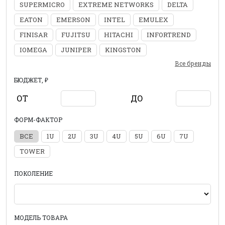
SUPERMICRO
EXTREME NETWORKS
DELTA
EATON
EMERSON
INTEL
EMULEX
FINISAR
FUJITSU
HITACHI
INFORTREND
IOMEGA
JUNIPER
KINGSTON
Все бренды
БЮДЖЕТ, ₽
ОТ
ДО
ФОРМ-ФАКТОР
ВСЕ
1U
2U
3U
4U
5U
6U
7U
TOWER
ПОКОЛЕНИЕ
МОДЕЛЬ ТОВАРА