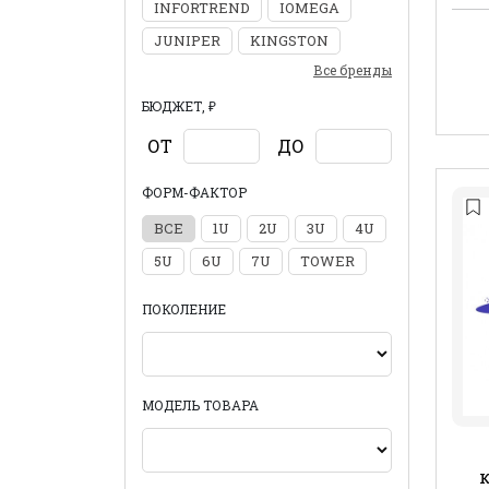
INFORTREND
IOMEGA
JUNIPER
KINGSTON
Все бренды
БЮДЖЕТ, ₽
ОТ
ДО
ФОРМ-ФАКТОР
ВСЕ
1U
2U
3U
4U
5U
6U
7U
TOWER
ПОКОЛЕНИЕ
МОДЕЛЬ ТОВАРА