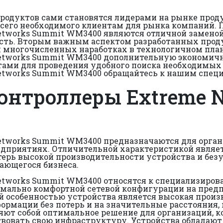
родуктов сами становятся лидерами на рынке прод
сего необходимого клиентам для рынка компаний. П
tworks Summit WM3400 являются отличной заменой 
ть. Вторым важным аспектом разработанных продук
и многочисленных наработках в технологичном план
etworks Summit WM3400 дополнительную экономично
ми для проведения удобного поиска необходимых п
etworks Summit WM3400 обращайтесь к нашим специ
онтроллеры Extreme 
etworks Summit WM3400 предназначаются для орган
дприятиях. Отличительной характеристикой являе
отерь высокой производительности устройства и б
ающегося бизнеса.
etworks Summit WM3400 относятся к специализиро
мально комфортной сетевой конфигурации на предп
й особенностью устройства является высокая произ
ормации без потерь и на значительные расстояния
ют собой оптимальное решение для организаций, ко
вовать свою инфраструктуру. Устройства обладают 