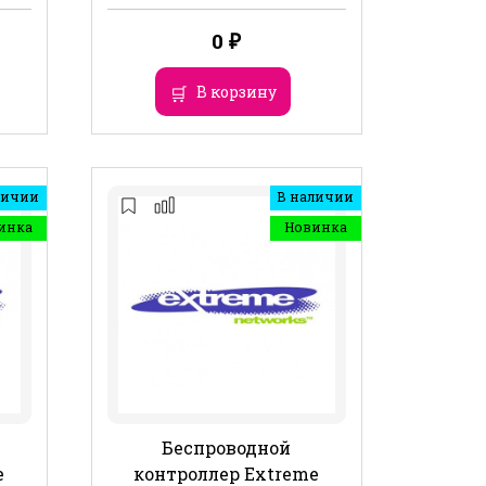
0
₽
В корзину
личии
В наличии
инка
Новинка
Беспроводной
e
контроллер Extreme