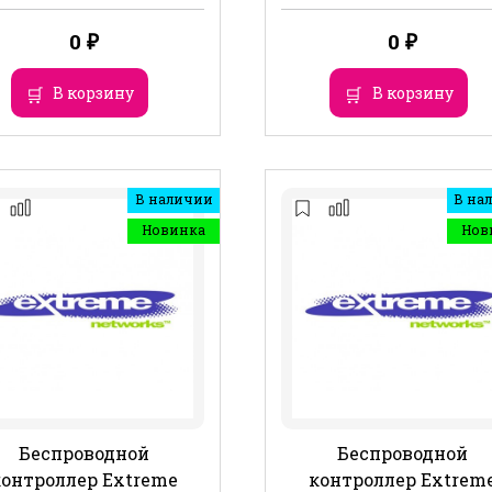
0
₽
0
₽
В корзину
В корзину
В наличии
В на
Новинка
Нов
Беспроводной
Беспроводной
контроллер Extreme
контроллер Extrem