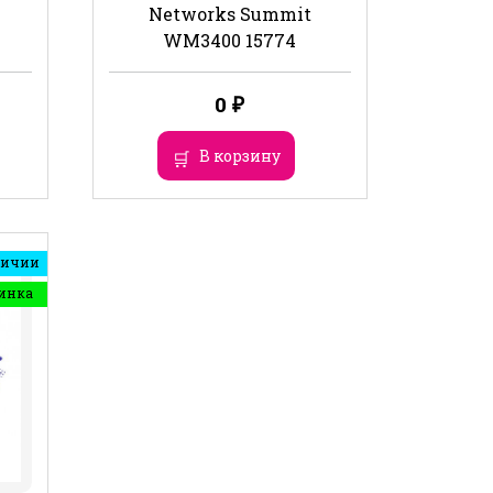
Networks Summit
WM3400 15774
0
₽
В корзину
личии
инка