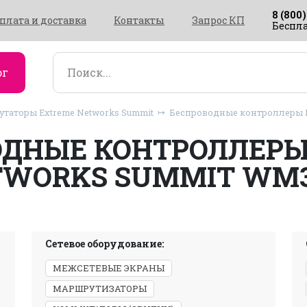
8 (800)
плата и доставка
Контакты
Запрос КП
Беспла
ог
таторы Extreme Networks Summit
Беспроводные контроллеры E
ОДНЫЕ КОНТРОЛЛЕРЫ
TWORKS SUMMIT WM3
Сетевое оборудование:
МЕЖСЕТЕВЫЕ ЭКРАНЫ
МАРШРУТИЗАТОРЫ