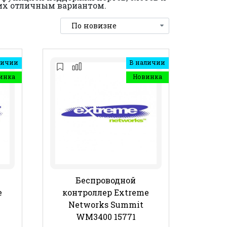
 их отличным вариантом.
личии
В наличии
инка
Новинка
Беспроводной
e
контроллер Extreme
Networks Summit
WM3400 15771