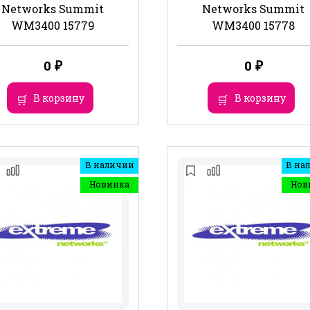
Networks Summit
Networks Summit
WM3400 15779
WM3400 15778
0
₽
0
₽
В корзину
В корзину
В наличии
В на
Новинка
Нов