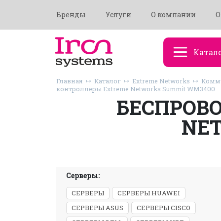
Бренды
Услуги
О компании
О
Катал
Главная
Каталог
Extreme Networks
Комму
контроллеры Extreme Networks Summit WM3400
БЕСПРОВ
NE
Серверы:
СЕРВЕРЫ
СЕРВЕРЫ HUAWEI
СЕРВЕРЫ ASUS
СЕРВЕРЫ CISCO