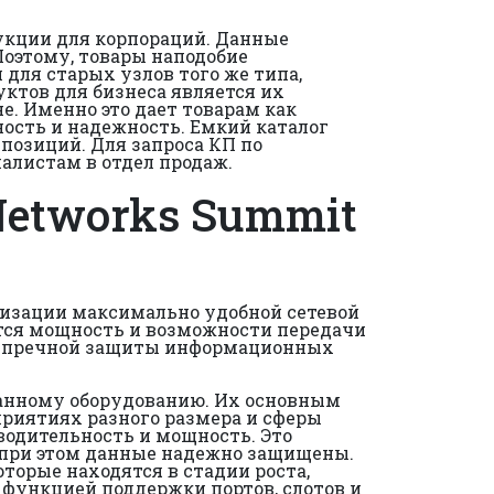
укции для корпораций. Данные
оэтому, товары наподобие
для старых узлов того же типа,
тов для бизнеса является их
е. Именно это дает товарам как
сть и надежность. Емкий каталог
озиций. Для запроса КП по
алистам в отдел продаж.
Networks Summit
изации максимально удобной сетевой
тся мощность и возможности передачи
езупречной защиты информационных
ванному оборудованию. Их основным
риятиях разного размера и сферы
водительность и мощность. Это
, при этом данные надежно защищены.
торые находятся в стадии роста,
функцией поддержки портов, слотов и