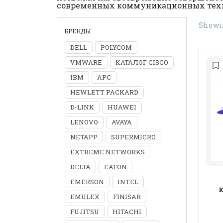
современных коммуникационных технол
Showin
БРЕНДЫ
DELL
POLYCOM
VMWARE
КАТАЛОГ CISCO
IBM
APC
HEWLETT PACKARD
D-LINK
HUAWEI
LENOVO
AVAYA
NETAPP
SUPERMICRO
EXTREME NETWORKS
DELTA
EATON
EMERSON
INTEL
EMULEX
FINISAR
FUJITSU
HITACHI