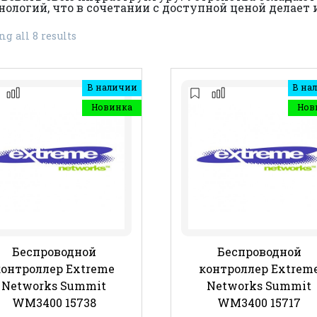
огий, что в сочетании с доступной ценой делает
g all 8 results
В наличии
В на
Новинка
Нов
Беспроводной
Беспроводной
контроллер Extreme
контроллер Extrem
Networks Summit
Networks Summit
WM3400 15738
WM3400 15717