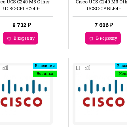
sco UCS C240 M3 Other
Cisco UCS C240 M3 Ot
UCSC-CPL-C240=
UCSC-CABLE4=
9 732
₽
7 606
₽
В корзину
В корзину
В наличии
В на
Новинка
Нов