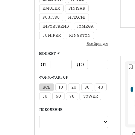
EMULEX
FINISAR
FUJITSU
HITACHI
INFORTREND
IOMEGA
JUNIPER
KINGSTON
Все бренды
БЮДЖЕТ, ₽
ОТ
ДО
ФОРМ-ФАКТОР
ВСЕ
1U
2U
3U
4U
5U
6U
7U
TOWER
ПОКОЛЕНИЕ