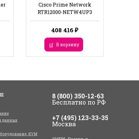
her
Cisco Prime Network
RTR12000-NETW4UP3
408 416
₽
В корзину
ИЕ
8 (800) 350-12-63
Бесплатно по РФ
ание
+7 (495) 123-33-35
я данных
Москва
оборудование, KVM