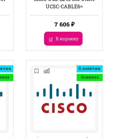
UCSC-CABLE6=
7 606
₽
В корзину
личии
В наличии
инка
Новинка