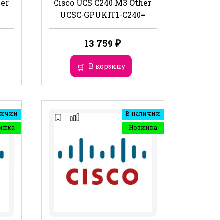
her
Cisco UCS C240 M3 Other
UCSC-GPUKIT1-C240=
13 759
₽
В корзину
личии
В наличии
инка
Новинка