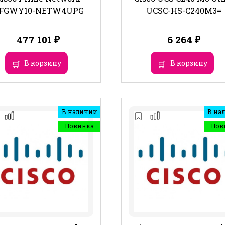
FGWY10-NETW4UPG
UCSC-HS-C240M3=
477 101
₽
6 264
₽
В корзину
В корзину
В наличии
В на
Новинка
Нов