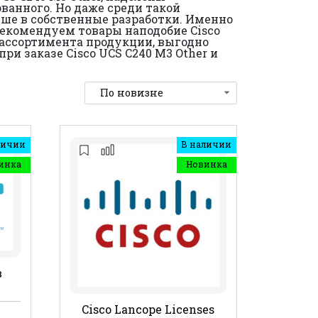
анного. Но даже среди такой
ше в собственные разработки. Именно
екомендуем товары наподобие Cisco
 ассортимента продукции, выгодно
и заказе Cisco UCS C240 M3 Other и
личии
В наличии
инка
Новинка
в
Cisco Lancope Licenses