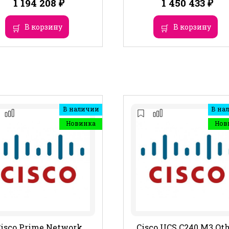
1 194 208
₽
1 450 433
₽
В корзину
В корзину
В наличии
В на
Новинка
Нов
Cisco Prime Network
Cisco UCS C240 M3 Ot