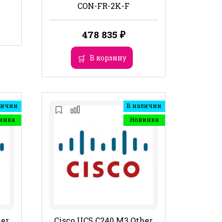
CON-FR-2K-F
478 835
₽
В корзину
личии
В наличии
инка
Новинка
her
Cisco UCS C240 M3 Other