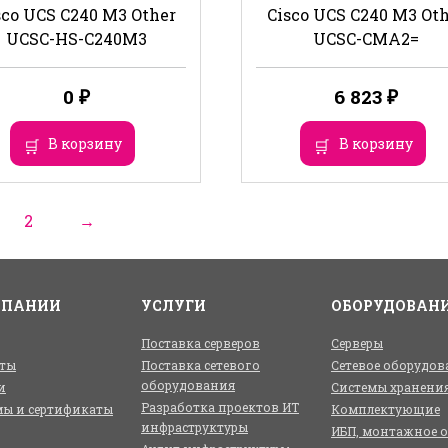
sco UCS C240 M3 Other
Cisco UCS C240 M3 Ot
UCSC-HS-C240M3
UCSC-CMA2=
0
₽
6 823
₽
В корзину
В корзину
2
→
МПАНИИ
УСЛУГИ
ОБОРУДОВАН
Поставка серверов
Серверы
ты
Поставка сетевого
Сетевое оборудов
оборудования
и
Системы хранени
Разработка проектов ИТ
ы и сертификаты
Комплектующие
инфраструктуры
ИБП, монтажное 