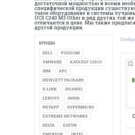
достаточной мощностью и всеми необх
специфической продукции существуют
такое оборудование и системы лучшим
UCS C240 M3 Other и ряд других той ж
отличаются в цене. Мы также предлага
другой продукции.
Отобра
БРЕНДЫ
DELL
POLYCOM
VMWARE
КАТАЛОГ CISCO
IBM
APC
HEWLETT PACKARD
D-LINK
HUAWEI
LENOVO
AVAYA
NETAPP
SUPERMICRO
EXTREME NETWORKS
DELTA
EATON
EMERSON
INTEL