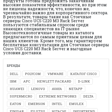
продукты готовы предложить заказчикам
высокие показатели эффективности, но при этом
не лишены надежности, что, конечно же,
чрезвычайно важно для корпоративного сектора.
В результате, товары такие как Стоечные
серверы Cisco UCS C220 M3 Rack Server
пользуются стабильным спросом среди
знающих специалистов на IT-рынке.
Высокотехнологичные товары из каталога
предлагаются по самым приятным ценам для
наших клиентов. Кроме того, мы гарантируем
бесплатные консультации для Стоечные серверы
Cisco UCS C220 M3 Rack Server и выгодные
условия доставки.
БРЕНДЫ
DELL
POLYCOM
VMWARE
КАТАЛОГ CISCO
IBM
APC
HEWLETT PACKARD
D-LINK
HUAWEI
LENOVO
AVAYA
NETAPP
SUPERMICRO
EXTREME NETWORKS
DELTA
EATON
EMERSON
INTEL
EMULEX
FINISAR
FUJITSU
HITACHI
INFORTREND