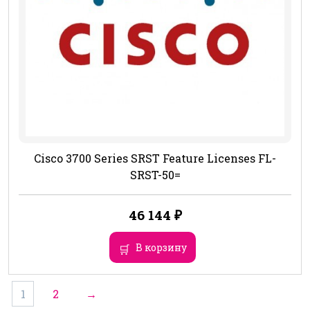
Cisco 3700 Series SRST Feature Licenses FL-
SRST-50=
46 144
₽
В корзину
1
2
→