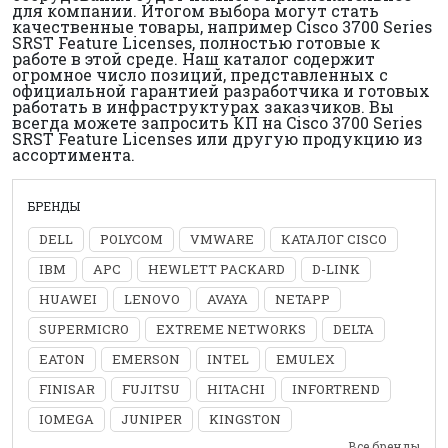
для компании. Итогом выбора могут стать
качественные товары, например Cisco 3700 Series
SRST Feature Licenses, полностью готовые к
работе в этой среде. Наш каталог содержит
огромное число позиций, представленных с
официальной гарантией разработчика и готовых
работать в инфраструктурах заказчиков. Вы
всегда можете запросить КП на Cisco 3700 Series
SRST Feature Licenses или другую продукцию из
ассортимента.
БРЕНДЫ
DELL
POLYCOM
VMWARE
КАТАЛОГ CISCO
IBM
APC
HEWLETT PACKARD
D-LINK
HUAWEI
LENOVO
AVAYA
NETAPP
SUPERMICRO
EXTREME NETWORKS
DELTA
EATON
EMERSON
INTEL
EMULEX
FINISAR
FUJITSU
HITACHI
INFORTREND
IOMEGA
JUNIPER
KINGSTON
Все бренды