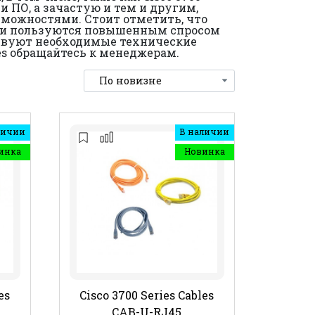
 ПО, а зачастую и тем и другим,
можностями. Стоит отметить, что
ому и пользуются повышенным спросом
ствуют необходимые технические
es обращайтесь к менеджерам.
личии
В наличии
инка
Новинка
es
Cisco 3700 Series Cables
CAB-U-RJ45