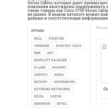
Series Cables, которые дают преимуще
компании вынуждены поддерживать инт
такие товары как Cisco 3700 Series C
на рынке. В нашем каталоге можно на
данные и сопутствующая информация. Д
Showin
БРЕНДЫ
DELL
POLYCOM
VMWARE
КАТАЛОГ CISCO
IBM
APC
HEWLETT PACKARD
D-LINK
HUAWEI
LENOVO
AVAYA
NETAPP
SUPERMICRO
Ci
EXTREME NETWORKS
DELTA
EATON
EMERSON
INTEL