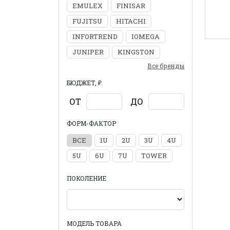
EMULEX
FINISAR
FUJITSU
HITACHI
INFORTREND
IOMEGA
JUNIPER
KINGSTON
Все бренды
БЮДЖЕТ, ₽
ОТ
ДО
ФОРМ-ФАКТОР
ВСЕ
1U
2U
3U
4U
5U
6U
7U
TOWER
ПОКОЛЕНИЕ
МОДЕЛЬ ТОВАРА