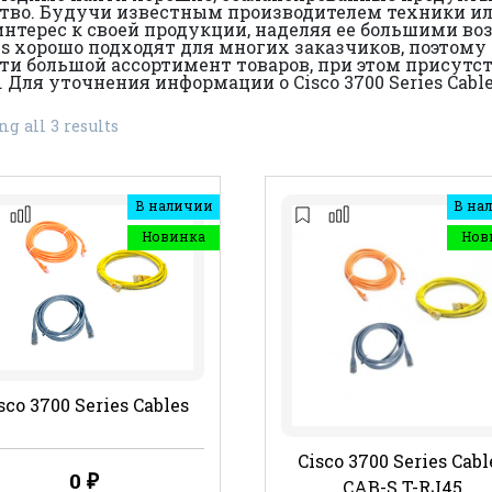
ство. Будучи известным производителем техники или
ерес к своей продукции, наделяя ее большими воз
ables хорошо подходят для многих заказчиков, поэт
йти большой ассортимент товаров, при этом присут
ля уточнения информации о Cisco 3700 Series Cabl
g all 3 results
В наличии
В на
Новинка
Нов
sco 3700 Series Cables
Cisco 3700 Series Cabl
0
₽
CAB-S T-RJ45