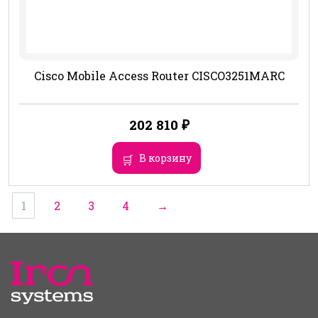
Cisco Mobile Access Router CISCO3251MARC
202 810
₽
В корзину
1
2
3
4
→