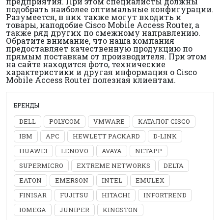
предприятия. При этом специалисты должны
подобрать наиболее оптимальные конфигурации.
Разумеется, в них также могут входить и
товары, наподобие Cisco Mobile Access Router, а
также ряд других по смежному направлению.
Обратите внимание, что наша компания
предоставляет качественную продукцию по
прямым поставкам от производителя. При этом
на сайте находится фото, технические
характеристики и другая информация о Cisco
Mobile Access Router полезная клиентам.
БРЕНДЫ
DELL
POLYCOM
VMWARE
КАТАЛОГ CISCO
IBM
APC
HEWLETT PACKARD
D-LINK
HUAWEI
LENOVO
AVAYA
NETAPP
SUPERMICRO
EXTREME NETWORKS
DELTA
EATON
EMERSON
INTEL
EMULEX
FINISAR
FUJITSU
HITACHI
INFORTREND
IOMEGA
JUNIPER
KINGSTON