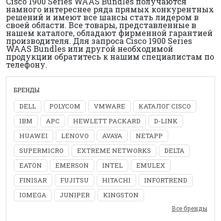
Cisco 1900 Series WAAS Bundles получаются
намного интереснее ряда прямых конкурентных
решений и имеют все шансы стать лидером в
своей области. Все товары, представленные в
нашем каталоге, обладают фирменной гарантией
производителя. Для запроса Cisco 1900 Series
WAAS Bundles или другой необходимой
продукции обратитесь к нашим специалистам по
телефону.
БРЕНДЫ
DELL
POLYCOM
VMWARE
КАТАЛОГ CISCO
IBM
APC
HEWLETT PACKARD
D-LINK
HUAWEI
LENOVO
AVAYA
NETAPP
SUPERMICRO
EXTREME NETWORKS
DELTA
EATON
EMERSON
INTEL
EMULEX
FINISAR
FUJITSU
HITACHI
INFORTREND
IOMEGA
JUNIPER
KINGSTON
Все бренды