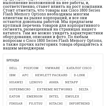
выполнение возложенной на нее работы, и,
соответственно, станет влиять на рост компании.
Стоит отметить, что товары как Cisco 1800 Series
Flash Memory Options необходимы многим
клиентам на рынке корпораций, и все они
остаются довольны работой. Мы предлагаем
крупный перечень товаров для корпоративного
сегмента, размещенный на страницах нашего
каталога. Там же можно увидеть характеристики
оборудования, описания и фото. По любым
вопросам о Cisco 1800 Series Flash Memory Options,
а также прочих категориях товара обращайтесь к
нашим менеджерам.
БРЕНДЫ
DELL
POLYCOM
VMWARE
КАТАЛОГ CISCO
IBM
APC
HEWLETT PACKARD
D-LINK
HUAWEI
LENOVO
AVAYA
NETAPP
SUPERMICRO
EXTREME NETWORKS
DELTA
EATON
EMERSON
INTEL
EMULEX
FINISAR
FUJITSU
HITACHI
INFORTREND