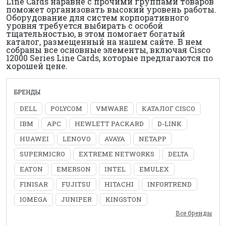
Line Cards наравне с прочими группами товаров
поможет организовать высокий уровень работы.
Оборудование для систем корпоративного
уровня требуется выбирать с особой
тщательностью, в этом помогает богатый
каталог, размещенный на нашем сайте. В нем
собраны все основные элементы, включая Cisco
12000 Series Line Cards, которые предлагаются по
хорошей цене.
БРЕНДЫ
DELL
POLYCOM
VMWARE
КАТАЛОГ CISCO
IBM
APC
HEWLETT PACKARD
D-LINK
HUAWEI
LENOVO
AVAYA
NETAPP
SUPERMICRO
EXTREME NETWORKS
DELTA
EATON
EMERSON
INTEL
EMULEX
FINISAR
FUJITSU
HITACHI
INFORTREND
IOMEGA
JUNIPER
KINGSTON
Все бренды