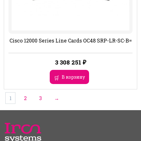
Cisco 12000 Series Line Cards OC48 SRP-LR-SC-B=
3 308 251
₽
В корзину
1
2
3
→