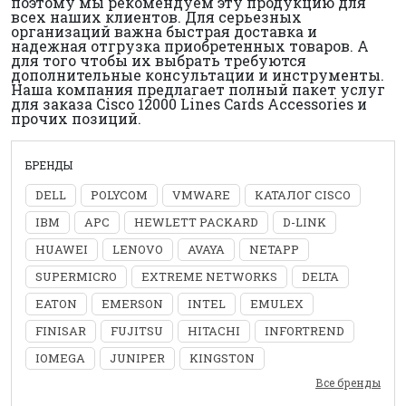
поэтому мы рекомендуем эту продукцию для
всех наших клиентов. Для серьезных
организаций важна быстрая доставка и
надежная отгрузка приобретенных товаров. А
для того чтобы их выбрать требуются
дополнительные консультации и инструменты.
Наша компания предлагает полный пакет услуг
для заказа Cisco 12000 Lines Cards Accessories и
прочих позиций.
БРЕНДЫ
DELL
POLYCOM
VMWARE
КАТАЛОГ CISCO
IBM
APC
HEWLETT PACKARD
D-LINK
HUAWEI
LENOVO
AVAYA
NETAPP
SUPERMICRO
EXTREME NETWORKS
DELTA
EATON
EMERSON
INTEL
EMULEX
FINISAR
FUJITSU
HITACHI
INFORTREND
IOMEGA
JUNIPER
KINGSTON
Все бренды