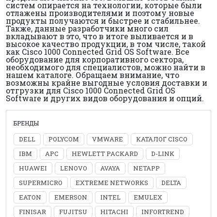
систем опирается на технологии, которые были
отлажены производителями и поэтому новые
продукты получаются и быстрее и стабильнее.
Также, данные разработчики много сил
вкладывают в это, что в итоге выливается и в
высокое качество продукции, в том числе, такой
как Cisco 1000 Connected Grid OS Software. Все
оборудование для корпоративного сектора,
необходимого для специалистов, можно найти в
нашем каталоге. Обращаем внимание, что
возможны крайне выгодные условия доставки и
отгрузки для Cisco 1000 Connected Grid OS
Software и других видов оборудования и опций.
БРЕНДЫ
DELL
POLYCOM
VMWARE
КАТАЛОГ CISCO
IBM
APC
HEWLETT PACKARD
D-LINK
HUAWEI
LENOVO
AVAYA
NETAPP
SUPERMICRO
EXTREME NETWORKS
DELTA
EATON
EMERSON
INTEL
EMULEX
FINISAR
FUJITSU
HITACHI
INFORTREND