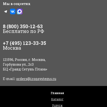
Мы в соцсетях
8 (800) 350-12-63
Бесплатно по РФ
+7 (495) 123-33-35
Москва
121596, Россия, г. Москва,
Горбунова ул., 2с3
БЦ «Гранд Сетунь Плаза»
E-mail:
orders@ironsystems.ru
Главная
Каталог
Услуги