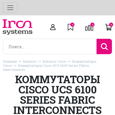
0
0
0
Главная
Каталог
Каталог Cisco
Коммутаторы
Cisco
Коммутаторы Cisco UCS 6100 Series Fabric
Interconnects
КОММУТАТОРЫ
CISCO UCS 6100
SERIES FABRIC
INTERCONNECTS