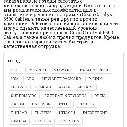
заказчиков не готовы работать с
низкокачественной продукцией. Вместо этого
мы предлагаем высокоэффективные и
стабильные решения, например Cisco Catalyst
6500 Cables, а также ряд других прочих
компаний. Работая с нашей компанией, клиенты
могут оценить качественный уровень
обслуживания при запросе Cisco Catalyst 6500
Cables, а также любых прочих продуктов. Кроме
того, также гарантируется быстрая и
качественная отгрузка.
БРЕНДЫ
DELL
POLYCOM
VMWARE
КАТАЛОГ CISCO
IBM
APC
HEWLETT PACKARD
D-LINK
HUAWEI
LENOVO
AVAYA
NETAPP
SUPERMICRO
EXTREME NETWORKS
DELTA
EATON
EMERSON
INTEL
EMULEX
FINISAR
FUJITSU
HITACHI
INFORTREND
IOMEGA
JUNIPER
KINGSTON