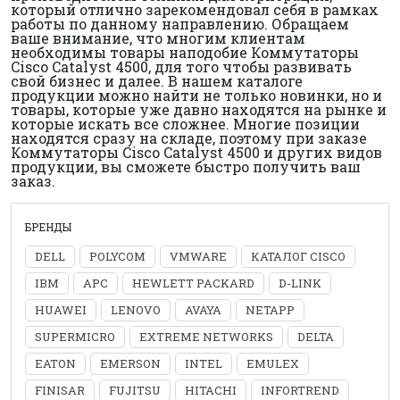
который отлично зарекомендовал себя в рамках
работы по данному направлению. Обращаем
ваше внимание, что многим клиентам
необходимы товары наподобие Коммутаторы
Cisco Catalyst 4500, для того чтобы развивать
свой бизнес и далее. В нашем каталоге
продукции можно найти не только новинки, но и
товары, которые уже давно находятся на рынке и
которые искать все сложнее. Многие позиции
находятся сразу на складе, поэтому при заказе
Коммутаторы Cisco Catalyst 4500 и других видов
продукции, вы сможете быстро получить ваш
заказ.
БРЕНДЫ
DELL
POLYCOM
VMWARE
КАТАЛОГ CISCO
IBM
APC
HEWLETT PACKARD
D-LINK
HUAWEI
LENOVO
AVAYA
NETAPP
SUPERMICRO
EXTREME NETWORKS
DELTA
EATON
EMERSON
INTEL
EMULEX
FINISAR
FUJITSU
HITACHI
INFORTREND