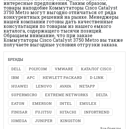
интересные предложения. Таким образом,
товары наподобие Коммутаторы Cisco Catalyst
3750 Metro могут выгодно отличаться от ряда
конкурентных решений на рынке. Менеджеры
нашей компании готовы дать качественные
консультации по товарам из нашего емкого
каталога, содержащего тысячи позиций.
Обращаем внимание, что при заказе
Коммутаторы Cisco Catalyst 3750 Metro вы также
получаете выгодные условия отгрузки заказа.
БРЕНДЫ
DELL
POLYCOM
VMWARE
КАТАЛОГ CISCO
IBM
APC
HEWLETT PACKARD
D-LINK
HUAWEI
LENOVO
AVAYA
NETAPP
SUPERMICRO
EXTREME NETWORKS
DELTA
EATON
EMERSON
INTEL
EMULEX
FINISAR
FUJITSU
HITACHI
INFORTREND
IOMEGA
JUNIPER
KINGSTON
Все бренды