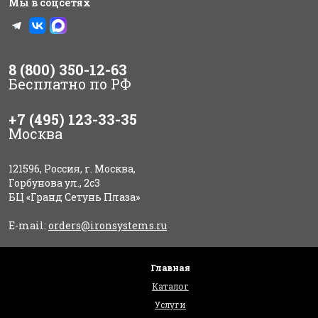
Мы в соцсетях
8 (800) 350-12-63
Бесплатно по РФ
+7 (495) 123-33-35
Москва
121596, Россия, г. Москва,
Горбунова ул., 2с3
БЦ «Гранд Сетунь Плаза»
E-mail:
orders@ironsystems.ru
Главная
Каталог
Услуги