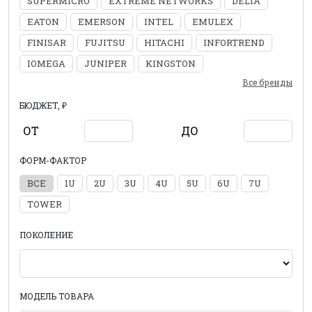
SUPERMICRO
EXTREME NETWORKS
DELTA
EATON
EMERSON
INTEL
EMULEX
FINISAR
FUJITSU
HITACHI
INFORTREND
IOMEGA
JUNIPER
KINGSTON
Все бренды
БЮДЖЕТ, ₽
ОТ
ДО
ФОРМ-ФАКТОР
ВСЕ
1U
2U
3U
4U
5U
6U
7U
TOWER
ПОКОЛЕНИЕ
МОДЕЛЬ ТОВАРА