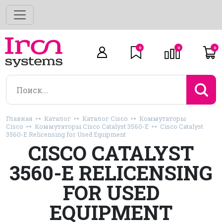
0
0
0
Главная
Каталог
Каталог Cisco
Коммутаторы
Cisco
Коммутаторы Cisco Catalyst 3560-E
Cisco Catalyst
3560-E Relicensing for Used Equipment
CISCO CATALYST
3560-E RELICENSING
FOR USED
EQUIPMENT