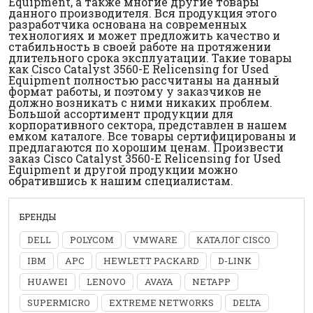
Equipment, а также многие другие товары
данного производителя. Вся продукция этого
разработчика основана на современных
технологиях и может предложить качество и
стабильность в своей работе на протяжении
длительного срока эксплуатации. Такие товары
как Cisco Catalyst 3560-E Relicensing for Used
Equipment полностью рассчитаны на данный
формат работы, и поэтому у заказчиков не
должно возникать с ними никаких проблем.
Большой ассортимент продукции для
корпоративного сектора, представлен в нашем
емком каталоге. Все товары сертифицированы и
предлагаются по хорошим ценам. Произвести
заказ Cisco Catalyst 3560-E Relicensing for Used
Equipment и другой продукции можно
обратившись к нашим специалистам.
БРЕНДЫ
DELL
POLYCOM
VMWARE
КАТАЛОГ CISCO
IBM
APC
HEWLETT PACKARD
D-LINK
HUAWEI
LENOVO
AVAYA
NETAPP
SUPERMICRO
EXTREME NETWORKS
DELTA