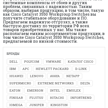
системные комплексы от сбоев и других
проблем, связанных с надежностью. Таким
образом, выбирая продукцию, в том числе, такую
как Cisco Catalyst 3550 Workgroup Switches вы
получите стабильное оборудование и ПО.
Предлагаем надежную отгрузку, а также
быструю доставку по территории РФ всех
товаров приобретенных у нас. Мы также
располагаем емким ассортиментом продукции, в
том числе Cisco Catalyst 3550 Workgroup Switches,
предлагаемой по низкой стоимости.
БРЕНДЫ
DELL
POLYCOM
VMWARE
КАТАЛОГ CISCO
IBM
APC
HEWLETT PACKARD
D-LINK
HUAWEI
LENOVO
AVAYA
NETAPP
SUPERMICRO
EXTREME NETWORKS
DELTA
EATON
EMERSON
INTEL
EMULEX
FINISAR
FUJITSU
HITACHI
INFORTREND
IOMEGA
JUNIPER
KINGSTON