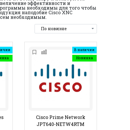
увеличение эффективности и
 программы необходимы для того чтобы
одукция наподобие Cisco XNC
 всем необходимым.
личии
В наличии
инка
Новинка
es
Cisco Prime Network
JPT640-NETW4RTM