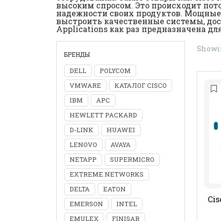
высоким спросом. Это происходит пот
надежности своих продуктов. Мощные 
выстроить качественные системы, дос
Applications как раз предназначена д
Showin
БРЕНДЫ
DELL
POLYCOM
VMWARE
КАТАЛОГ CISCO
IBM
APC
HEWLETT PACKARD
D-LINK
HUAWEI
LENOVO
AVAYA
NETAPP
SUPERMICRO
EXTREME NETWORKS
DELTA
EATON
Cis
EMERSON
INTEL
EMULEX
FINISAR