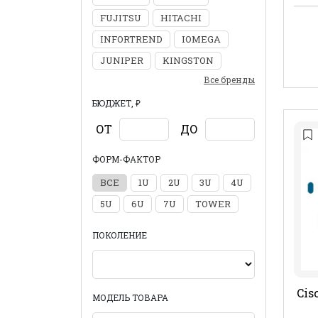
FUJITSU
HITACHI
INFORTREND
IOMEGA
JUNIPER
KINGSTON
Все бренды
БЮДЖЕТ, ₽
ОТ
ДО
ФОРМ-ФАКТОР
ВСЕ
1U
2U
3U
4U
5U
6U
7U
TOWER
ПОКОЛЕНИЕ
Cis
МОДЕЛЬ ТОВАРА