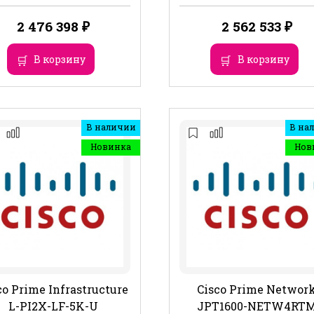
2 476 398
₽
2 562 533
₽
В корзину
В корзину
В наличии
В на
Новинка
Нов
co Prime Infrastructure
Cisco Prime Networ
L-PI2X-LF-5K-U
JPT1600-NETW4RT