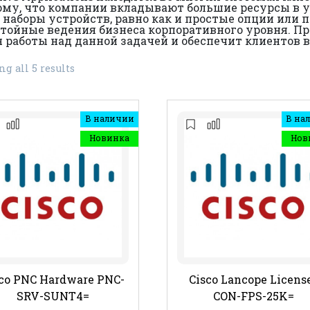
ому, что компании вкладывают большие ресурсы в 
наборы устройств, равно как и простые опции или
тойные ведения бизнеса корпоративного уровня. Пр
ля работы над данной задачей и обеспечит клиентов
g all 5 results
В наличии
В на
Новинка
Нов
co PNC Hardware PNC-
Cisco Lancope Licens
SRV-SUNT4=
CON-FPS-25K=