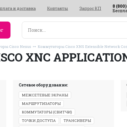
8 (800)
плата и доставка
Контакты
Запрос КП
Беспла
ог
оры Cisco Nexus
Коммутаторы Cisco XNS Extensible Network Cont
ISCO XNC APPLICATIO
Сетевое оборудование:
МЕЖСЕТЕВЫЕ ЭКРАНЫ
МАРШРУТИЗАТОРЫ
КОММУТАТОРЫ (СВИТЧИ)
ТОЧКИ ДОСТУПА
ТРАНСИВЕРЫ