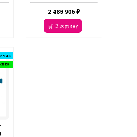
2 485 906
₽
В корзину
личии
инка
k
M