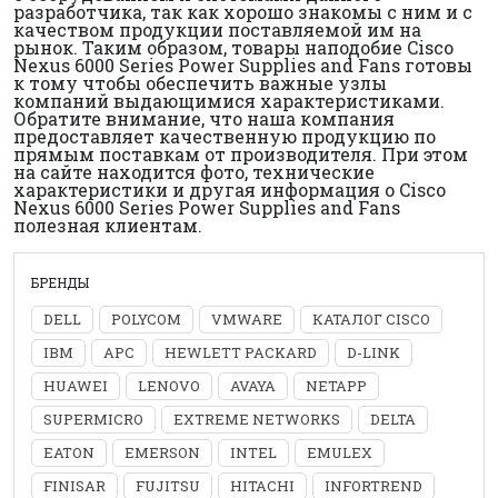
разработчика, так как хорошо знакомы с ним и с
качеством продукции поставляемой им на
рынок. Таким образом, товары наподобие Cisco
Nexus 6000 Series Power Supplies and Fans готовы
к тому чтобы обеспечить важные узлы
компаний выдающимися характеристиками.
Обратите внимание, что наша компания
предоставляет качественную продукцию по
прямым поставкам от производителя. При этом
на сайте находится фото, технические
характеристики и другая информация о Cisco
Nexus 6000 Series Power Supplies and Fans
полезная клиентам.
БРЕНДЫ
DELL
POLYCOM
VMWARE
КАТАЛОГ CISCO
IBM
APC
HEWLETT PACKARD
D-LINK
HUAWEI
LENOVO
AVAYA
NETAPP
SUPERMICRO
EXTREME NETWORKS
DELTA
EATON
EMERSON
INTEL
EMULEX
FINISAR
FUJITSU
HITACHI
INFORTREND