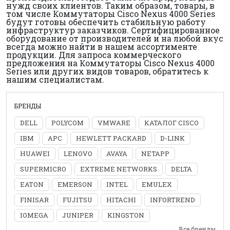
нужд своих клиентов. Таким образом, товары, в
том числе Коммутаторы Cisco Nexus 4000 Series
будут готовы обеспечить стабильную работу
инфраструктур заказчиков. Сертифицированное
оборудование от производителей и на любой вкус
всегда можно найти в нашем ассортименте
продукции. Для запроса коммерческого
предложения на Коммутаторы Cisco Nexus 4000
Series или других видов товаров, обратитесь к
нашим специалистам.
БРЕНДЫ
DELL
POLYCOM
VMWARE
КАТАЛОГ CISCO
IBM
APC
HEWLETT PACKARD
D-LINK
HUAWEI
LENOVO
AVAYA
NETAPP
SUPERMICRO
EXTREME NETWORKS
DELTA
EATON
EMERSON
INTEL
EMULEX
FINISAR
FUJITSU
HITACHI
INFORTREND
IOMEGA
JUNIPER
KINGSTON
Все бренды