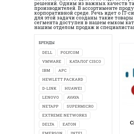
решений. Одним из важных качеств та
производителей. В ассортименте прод
корпоративной среде. Речь идет о IT-
для этой задачи созданы такие товары
сегмента доступен в нашем емком ката
нашим отделом продаж и специалиста
БРЕНДЫ
DELL
POLYCOM
VMWARE
КАТАЛОГ CISCO
IBM
APC
HEWLETT PACKARD
D-LINK
HUAWEI
LENOVO
AVAYA
NETAPP
SUPERMICRO
EXTREME NETWORKS
C
DELTA
EATON
EMERSON
INTEL