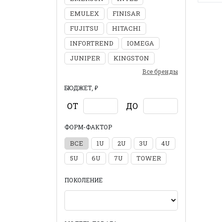
EMULEX
FINISAR
FUJITSU
HITACHI
INFORTREND
IOMEGA
JUNIPER
KINGSTON
Все бренды
БЮДЖЕТ, ₽
ОТ
ДО
ФОРМ-ФАКТОР
ВСЕ
1U
2U
3U
4U
5U
6U
7U
TOWER
ПОКОЛЕНИЕ