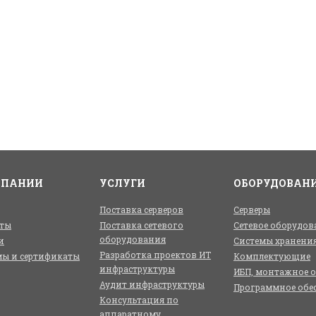
МПАНИИ
УСЛУГИ
ОБОРУДОВАН
Поставка серверов
Серверы
ты
Поставка сетевого
Сетевое оборудов
оборудования
и
Системы хранени
Разработка проектов ИТ
ы и сертификаты
Комплектующие
инфраструктуры
ИБП, монтажное 
Аудит инфраструктуры
Программное обе
Консультация по
аппаратному