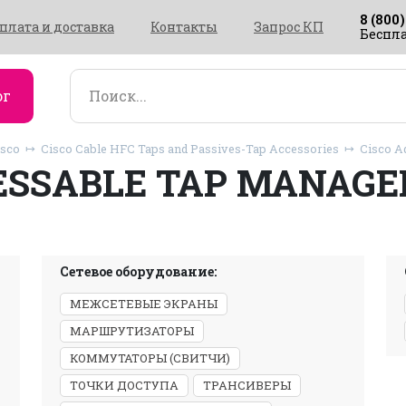
8 (800)
плата и доставка
Контакты
Запрос КП
Беспла
ог
isco
Cisco Cable HFC Taps and Passives-Tap Accessories
Cisco Ad
ESSABLE TAP MANAG
Сетевое оборудование:
МЕЖСЕТЕВЫЕ ЭКРАНЫ
МАРШРУТИЗАТОРЫ
КОММУТАТОРЫ (СВИТЧИ)
ТОЧКИ ДОСТУПА
ТРАНСИВЕРЫ