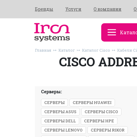
Бренды
Услуги
О компании
О
Катал
Главная
Каталог
Каталог Cisco
Кабели C
CISCO ADDR
Серверы:
СЕРВЕРЫ
СЕРВЕРЫ HUAWEI
СЕРВЕРЫ ASUS
СЕРВЕРЫ CISCO
СЕРВЕРЫ DELL
СЕРВЕРЫ HPE
СЕРВЕРЫ LENOVO
СЕРВЕРЫ RIKOR