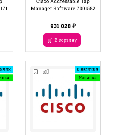
p
Cisco Addressable Tap
171
Manager Software 7001582
931 028
₽
В корзину
личии
В наличии
инка
Новинка