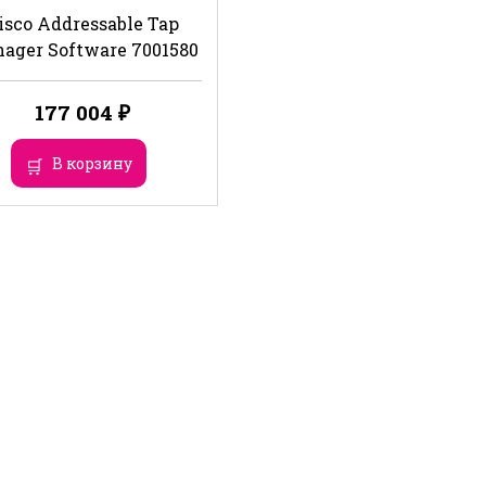
isco Addressable Tap
ager Software 7001580
177 004
₽
В корзину