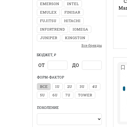
C
EMERSON
INTEL
Man
EMULEX
FINISAR
FUJITSU
HITACHI
INFORTREND
IOMEGA
JUNIPER
KINGSTON
Все бренды
БЮДЖЕТ, ₽
ОТ
ДО
ФОРМ-ФАКТОР
ВСЕ
1U
2U
3U
4U
5U
6U
7U
TOWER
ПОКОЛЕНИЕ