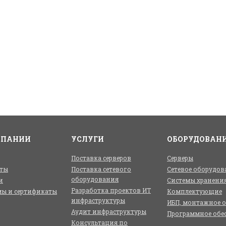
МПАНИИ
УСЛУГИ
ОБОРУДОВАН
Поставка серверов
Серверы
ты
Поставка сетевого
Сетевое оборудов
оборудования
и
Системы хранени
Разработка проектов ИТ
ы и сертификаты
Комплектующие
инфраструктуры
ИБП, монтажное 
Аудит инфраструктуры
Программное обе
Консультация по