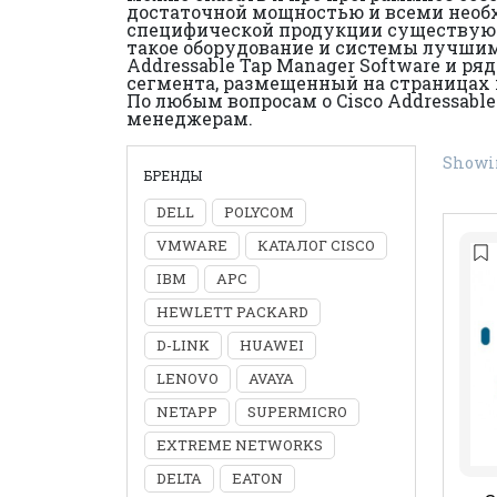
достаточной мощностью и всеми необх
специфической продукции существуют
такое оборудование и системы лучшим
Addressable Tap Manager Software и р
сегмента, размещенный на страницах 
По любым вопросам о Cisco Addressable
менеджерам.
Showin
БРЕНДЫ
DELL
POLYCOM
VMWARE
КАТАЛОГ CISCO
IBM
APC
HEWLETT PACKARD
D-LINK
HUAWEI
LENOVO
AVAYA
NETAPP
SUPERMICRO
EXTREME NETWORKS
DELTA
EATON