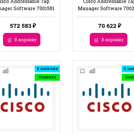
isco Addressable Tap
Cisco Addressable Ta
ager Software 7001581
Manager Software 7002
572 583
₽
70 622
₽
В корзину
В корзину
В наличии
В на
Новинка
Нов