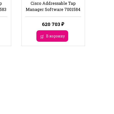
p
Cisco Addressable Tap
583
Manager Software 7001584
620 703
₽
В корзину