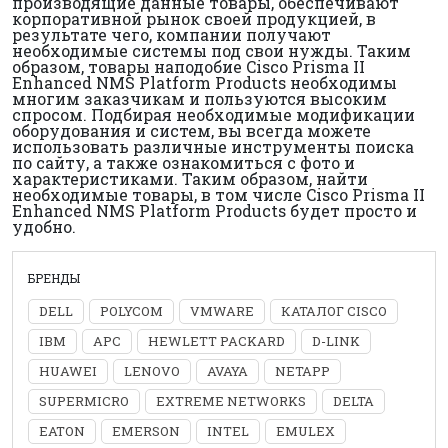
производящие данные товары, обеспечивают
корпоративной рынок своей продукцией, в
результате чего, компании получают
необходимые системы под свои нужды. Таким
образом, товары наподобие Cisco Prisma II
Enhanced NMS Platform Products необходимы
многим заказчикам и пользуются высоким
спросом. Подбирая необходимые модификации
оборудования и систем, вы всегда можете
использовать различные инструменты поиска
по сайту, а также ознакомиться с фото и
характеристиками. Таким образом, найти
необходимые товары, в том числе Cisco Prisma II
Enhanced NMS Platform Products будет просто и
удобно.
БРЕНДЫ
DELL
POLYCOM
VMWARE
КАТАЛОГ CISCO
IBM
APC
HEWLETT PACKARD
D-LINK
HUAWEI
LENOVO
AVAYA
NETAPP
SUPERMICRO
EXTREME NETWORKS
DELTA
EATON
EMERSON
INTEL
EMULEX