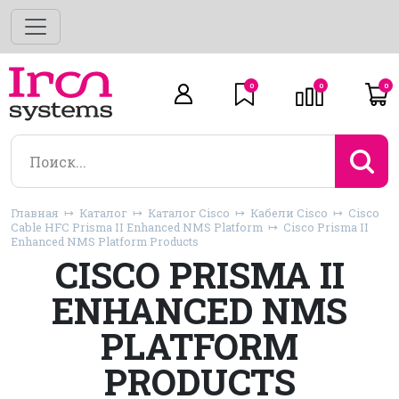
0
0
0
Главная
Каталог
Каталог Cisco
Кабели Cisco
Cisco
Cable HFC Prisma II Enhanced NMS Platform
Cisco Prisma II
Enhanced NMS Platform Products
CISCO PRISMA II
ENHANCED NMS
PLATFORM
PRODUCTS