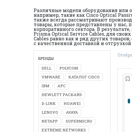
Различные модели оборудования или о
например, такие как Cisco Optical Pass
также всегда рассматривают производи
товары, которые представлены у нас,
корпоративного сектора. В результате,
Prisma Optical Service Cables, для свои
Cables равно как и ряд других товаро
с качественной доставкой и отгрузкой
Отобра
БРЕНДЫ
DELL
POLYCOM
VMWARE
КАТАЛОГ CISCO
IBM
APC
HEWLETT PACKARD
D-LINK
HUAWEI
LENOVO
AVAYA
NETAPP
SUPERMICRO
EXTREME NETWORKS