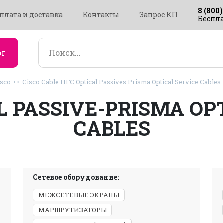
8 (800)
плата и доставка
Контакты
Запрос КП
Беспла
ог
isco
Cisco Cable HFC Optical Passives Prisma Optical Service Cables
L PASSIVE-PRISMA OP
CABLES
Сетевое оборудование:
МЕЖСЕТЕВЫЕ ЭКРАНЫ
МАРШРУТИЗАТОРЫ