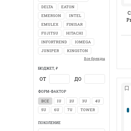
DELTA
EATON
C
EMERSON
INTEL
P
EMULEX
FINISAR
FUJITSU
HITACHI
INFORTREND
IOMEGA
JUNIPER
KINGSTON
Все бренды
БЮДЖЕТ, ₽
ОТ
ДО
ФОРМ-ФАКТОР
ВСЕ
1U
2U
3U
4U
5U
6U
7U
TOWER
ПОКОЛЕНИЕ