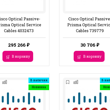
isco Optical Passive-
Cisco Optical Passive
risma Optical Service
Prisma Optical Servi
Cables 4032473
Cables 739779
295 266
₽
30 706
₽
В корзину
В корзину
В наличии
В на
Новинка
Нов