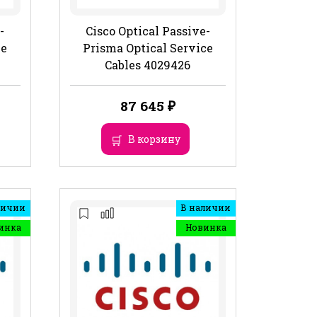
-
Cisco Optical Passive-
ce
Prisma Optical Service
Cables 4029426
87 645
₽
В корзину
личии
В наличии
инка
Новинка