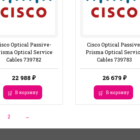
isco Optical Passive-
Cisco Optical Passive
risma Optical Service
Prisma Optical Servi
Cables 739782
Cables 739783
22 988
₽
26 679
₽
В корзину
В корзину
2
→