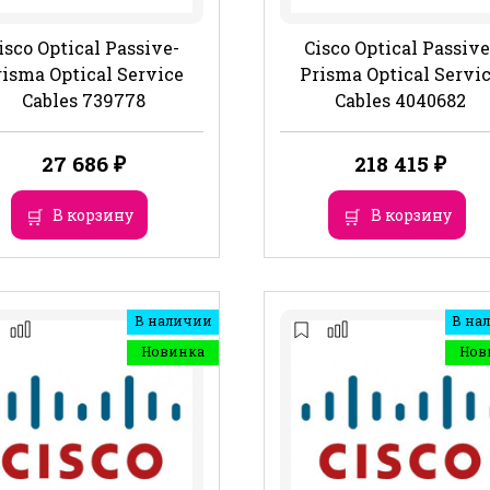
isco Optical Passive-
Cisco Optical Passive
risma Optical Service
Prisma Optical Servi
Cables 739778
Cables 4040682
27 686
₽
218 415
₽
В корзину
В корзину
В наличии
В на
Новинка
Нов