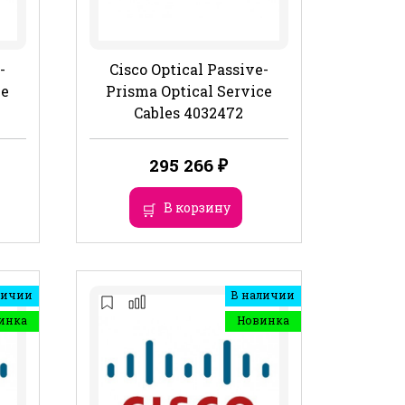
-
Cisco Optical Passive-
ce
Prisma Optical Service
Cables 4032472
295 266
₽
В корзину
личии
В наличии
инка
Новинка