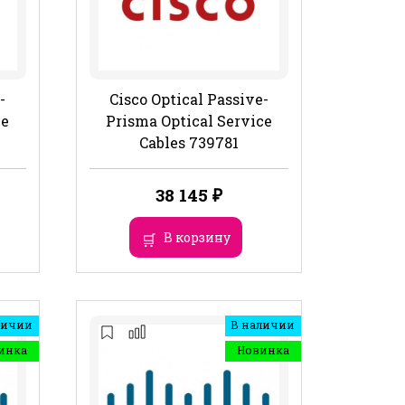
-
Cisco Optical Passive-
ce
Prisma Optical Service
Cables 739781
38 145
₽
В корзину
личии
В наличии
инка
Новинка