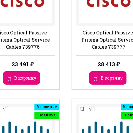
isco Optical Passive-
Cisco Optical Passive
risma Optical Service
Prisma Optical Servi
Cables 739776
Cables 739777
23 491
₽
28 413
₽
В корзину
В корзину
В наличии
В на
Новинка
Нов