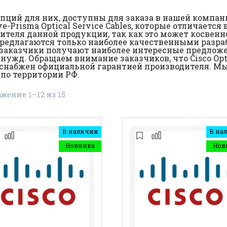
пций для них, доступны для заказа в нашей компан
ive-Prisma Optical Service Cables, которые отличает
теля данной продукции, так как это может косвенно
 предлагаются только наиболее качественными разр
 заказчики получают наиболее интересные предложени
х нужд. Обращаем внимание заказчиков, что Cisco Opti
в, снабжен официальной гарантией производителя. М
 по территории РФ.
жение 1–12 из 15
В наличии
В на
Новинка
Нов