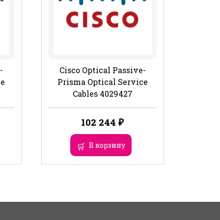
-
Cisco Optical Passive-
ce
Prisma Optical Service
Cables 4029427
102 244
₽
В корзину