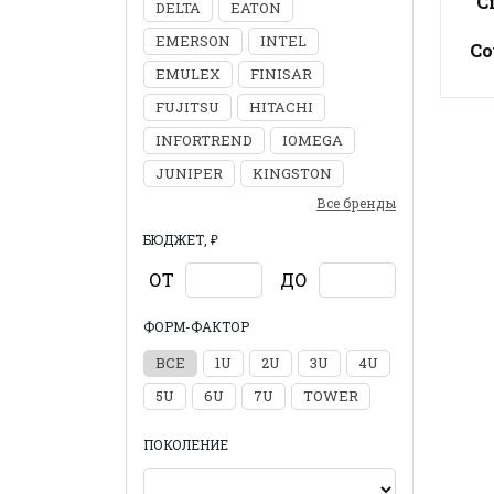
C
DELTA
EATON
EMERSON
INTEL
Co
EMULEX
FINISAR
FUJITSU
HITACHI
INFORTREND
IOMEGA
JUNIPER
KINGSTON
Все бренды
БЮДЖЕТ, ₽
ОТ
ДО
ФОРМ-ФАКТОР
ВСЕ
1U
2U
3U
4U
5U
6U
7U
TOWER
ПОКОЛЕНИЕ