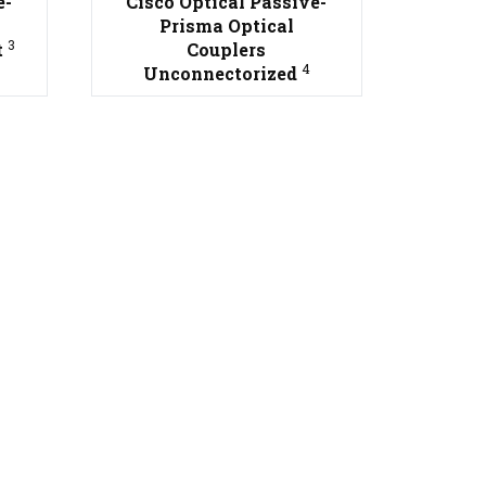
e-
Cisco Optical Passive-
Prisma Optical
3
t
Couplers
4
Unconnectorized