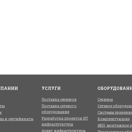
МПАНИИ
УСЛУГИ
ОБОРУДОВАН
Поставка серверов
Серверы
ты
Поставка сетевого
Сетевое оборудов
оборудования
и
Системы хранени
Разработка проектов ИТ
ы и сертификаты
Комплектующие
инфраструктуры
ИБП, монтажное 
Аудит инфраструктуры
Программное обе