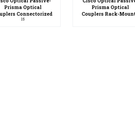
isco Optical Passive-
Cisco Optical Passiv
Prisma Optical
Prisma Optical
uplers Connectorized
Couplers Rack-Moun
15