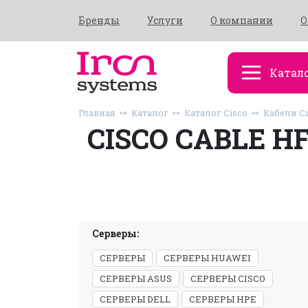
Бренды
Услуги
О компании
О
Катал
Главная
Каталог
Каталог Cisco
Кабели C
CISCO CABLE H
Серверы:
СЕРВЕРЫ
СЕРВЕРЫ HUAWEI
СЕРВЕРЫ ASUS
СЕРВЕРЫ CISCO
СЕРВЕРЫ DELL
СЕРВЕРЫ HPE