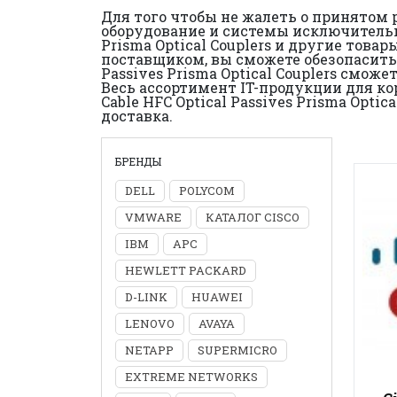
Для того чтобы не жалеть о принятом
оборудование и системы исключительно
Prisma Optical Couplers и другие тов
поставщиком, вы сможете обезопасить с
Passives Prisma Optical Couplers смо
Весь ассортимент IT-продукции для ко
Cable HFC Optical Passives Prisma Opt
доставка.
БРЕНДЫ
DELL
POLYCOM
VMWARE
КАТАЛОГ CISCO
IBM
APC
HEWLETT PACKARD
D-LINK
HUAWEI
LENOVO
AVAYA
NETAPP
SUPERMICRO
EXTREME NETWORKS