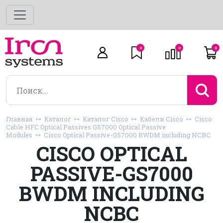
0
0
0
Главная
Каталог
Каталог Cisco
Кабели Cisco
Cisco
Cable HFC Optical Passives GS7000 Optical Passive
Modules
Cisco Optical Passive-GS7000 BWDM including NCBC
CISCO OPTICAL
PASSIVE-GS7000
BWDM INCLUDING
NCBC