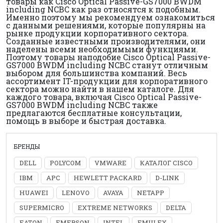
товары как Cisco Optical Passive-GS7000 BWDM
including NCBC как раз относятся к подобным.
Именно поэтому мы рекомендуем ознакомиться
с данными решениями, которые популярны на
рынке продукции корпоративного сектора.
Созданные известными производителями, они
наделены всеми необходимыми функциями.
Поэтому товары наподобие Cisco Optical Passive-
GS7000 BWDM including NCBC станут отличным
выбором для большинства компаний. Весь
ассортимент IT-продукции для корпоративного
сектора можно найти в нашем каталоге. Для
каждого товара, включая Cisco Optical Passive-
GS7000 BWDM including NCBC также
предлагаются бесплатные консультации,
помощь в выборе и быстрая доставка.
БРЕНДЫ
DELL
POLYCOM
VMWARE
КАТАЛОГ CISCO
IBM
APC
HEWLETT PACKARD
D-LINK
HUAWEI
LENOVO
AVAYA
NETAPP
SUPERMICRO
EXTREME NETWORKS
DELTA
EATON
EMERSON
INTEL
EMULEX