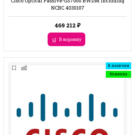
Cisco Optical Passive-GS7000 BWDM including
NCBC 4030107
469 212
₽
В корзину
В наличии
Новинка