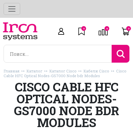
0
0
0
Главная
Каталог
Каталог Cisco
Кабели Cisco
Cisco
Cable HFC Optical Nodes-GS7000 Node bdr Modules
CISCO CABLE HFC
OPTICAL NODES-
GS7000 NODE BDR
MODULES