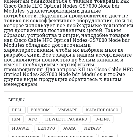
клиентам ознакомиться с такими товарами как
Cisco Cable HFC Optical Nodes-GS7000 Node bdr
Modules, удовлетворяющими данные
потребности. Надежный производитель дает не
только высокоэффективное оборудование, но и то,
которое использует все необходимые технологии
для достижения поставленных целей. Таким
образом, устройства и опции, наподобие товаров
как Cisco Cable HFC Optical Nodes-GS7000 Node bdr
Modules обладают достаточными
характеристиками, чтобы их выбрали многие
разработчики. Все товары в нашем ассортименте
поставляются полностью по белым каналам и
имеют необходимые сертификаты
производителя. Для запроса КП на Cisco Cable HFC
Optical Nodes-GS7000 Node bdr Modules и любые
другие виды продукции обратитесь к нашим
менеджерам.
БРЕНДЫ
DELL
POLYCOM
VMWARE
КАТАЛОГ CISCO
IBM
APC
HEWLETT PACKARD
D-LINK
HUAWEI
LENOVO
AVAYA
NETAPP