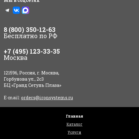
Мы в соцсетях
8 (800) 350-12-63
Бесплатно по РФ
+7 (495) 123-33-35
Москва
121596, Россия, г. Москва,
Горбунова ул., 2с3
БЦ «Гранд Сетунь Плаза»
E-mail:
orders@ironsystems.ru
Главная
Каталог
Услуги