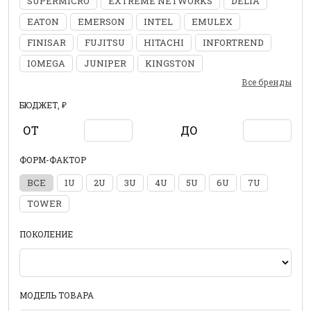
SUPERMICRO
EXTREME NETWORKS
DELTA
EATON
EMERSON
INTEL
EMULEX
FINISAR
FUJITSU
HITACHI
INFORTREND
IOMEGA
JUNIPER
KINGSTON
Все бренды
БЮДЖЕТ, ₽
ОТ
ДО
ФОРМ-ФАКТОР
ВСЕ
1U
2U
3U
4U
5U
6U
7U
TOWER
ПОКОЛЕНИЕ
МОДЕЛЬ ТОВАРА