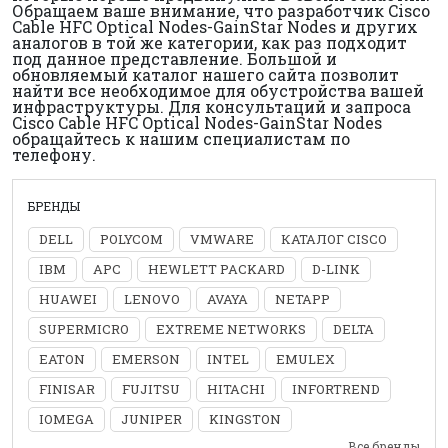
Обращаем ваше внимание, что разработчик Cisco
Cable HFC Optical Nodes-GainStar Nodes и других
аналогов в той же категории, как раз подходит
под данное представление. Большой и
обновляемый каталог нашего сайта позволит
найти все необходимое для обустройства вашей
инфраструктуры. Для консультаций и запроса
Cisco Cable HFC Optical Nodes-GainStar Nodes
обращайтесь к нашим специалистам по
телефону.
БРЕНДЫ
DELL
POLYCOM
VMWARE
КАТАЛОГ CISCO
IBM
APC
HEWLETT PACKARD
D-LINK
HUAWEI
LENOVO
AVAYA
NETAPP
SUPERMICRO
EXTREME NETWORKS
DELTA
EATON
EMERSON
INTEL
EMULEX
FINISAR
FUJITSU
HITACHI
INFORTREND
IOMEGA
JUNIPER
KINGSTON
Все бренды