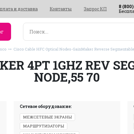
8 (800)
плата и доставка
Контакты
Запрос КП
Беспла
ог
isco
Cisco Cable HFC Optical Nodes-GainMaker Reverse Segmentabl
KER 4PT 1GHZ REV S
NODE,55 70
Сетевое оборудование:
МЕЖСЕТЕВЫЕ ЭКРАНЫ
МАРШРУТИЗАТОРЫ