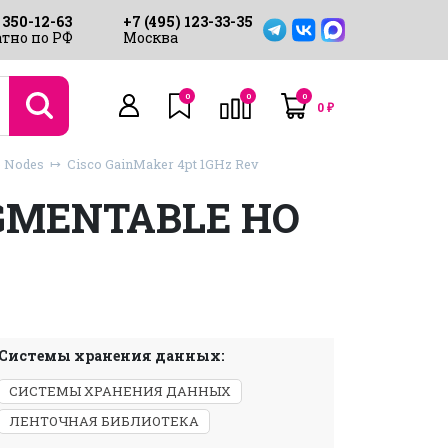
 350-12-63
+7 (495) 123-33-35
тно по РФ
Москва
0
0
0
0
₽
e Nodes
Cisco GainMaker 4pt 1GHz Rev
EGMENTABLE HO
Системы хранения данных:
СИСТЕМЫ ХРАНЕНИЯ ДАННЫХ
ЛЕНТОЧНАЯ БИБЛИОТЕКА