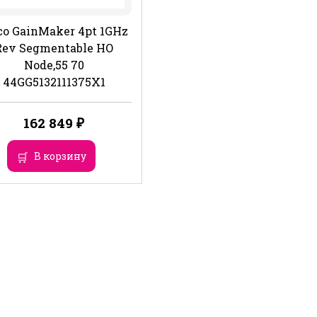
co GainMaker 4pt 1GHz
Rev Segmentable HO
Node,55 70
44GG5132111375X1
162 849
₽
В корзину