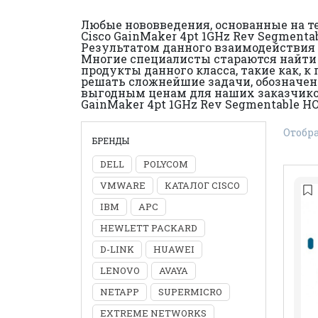
Любые нововведения, основанные на те
Cisco GainMaker 4pt 1GHz Rev Segmenta
Результатом данного взаимодействия 
Многие специалисты стараются найти 
продукты данного класса, такие как, к
решать сложнейшие задачи, обозначенн
выгодным ценам для наших заказчиков
GainMaker 4pt 1GHz Rev Segmentable H
Отобр
БРЕНДЫ
DELL
POLYCOM
VMWARE
КАТАЛОГ CISCO
IBM
APC
HEWLETT PACKARD
D-LINK
HUAWEI
LENOVO
AVAYA
NETAPP
SUPERMICRO
EXTREME NETWORKS