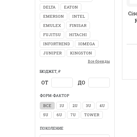
DELTA
EATON
Cis
EMERSON
INTEL
EMULEX
FINISAR
FUJITSU
HITACHI
INFORTREND
IOMEGA
JUNIPER
KINGSTON
Все бренды
БЮДЖЕТ, ₽
ОТ
ДО
ФОРМ-ФАКТОР
ВСЕ
1U
2U
3U
4U
5U
6U
7U
TOWER
ПОКОЛЕНИЕ