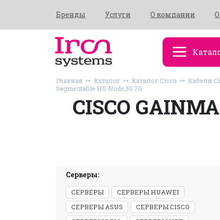
Бренды
Услуги
О компании
О
Катал
Главная
Каталог
Каталог Cisco
Кабели C
Segmentable HO Node,55 70
CISCO GAINMA
Серверы:
СЕРВЕРЫ
СЕРВЕРЫ HUAWEI
СЕРВЕРЫ ASUS
СЕРВЕРЫ CISCO