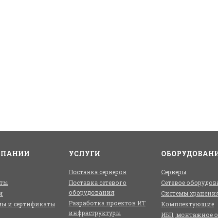
МПАНИИ
УСЛУГИ
ОБОРУДОВАН
Поставка серверов
Серверы
ты
Поставка сетевого
Сетевое оборудов
оборудования
и
Системы хранени
Разработка проектов ИТ
ы и сертификаты
Комплектующие
инфраструктуры
ИБП, монтажное 