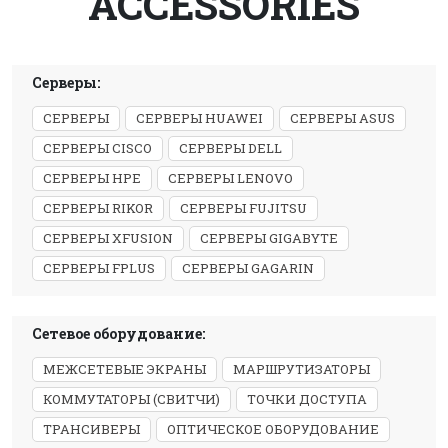
ACCESSORIES
Серверы:
СЕРВЕРЫ
СЕРВЕРЫ HUAWEI
СЕРВЕРЫ ASUS
СЕРВЕРЫ CISCO
СЕРВЕРЫ DELL
СЕРВЕРЫ HPE
СЕРВЕРЫ LENOVO
СЕРВЕРЫ RIKOR
СЕРВЕРЫ FUJITSU
СЕРВЕРЫ XFUSION
СЕРВЕРЫ GIGABYTE
СЕРВЕРЫ FPLUS
СЕРВЕРЫ GAGARIN
Сетевое оборудование:
МЕЖСЕТЕВЫЕ ЭКРАНЫ
МАРШРУТИЗАТОРЫ
КОММУТАТОРЫ (СВИТЧИ)
ТОЧКИ ДОСТУПА
ТРАНСИВЕРЫ
ОПТИЧЕСКОЕ ОБОРУДОВАНИЕ