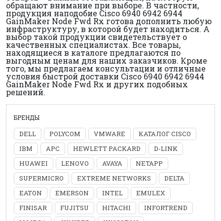
обращают внимание при выборе. В частности,
продукция наподобие Cisco 6940 6942 6944
GainMaker Node Fwd Rx готова дополнить любую
инфраструктуру, в которой будет находиться. А
выбор такой продукции свидетельствует о
качественных специалистах. Все товары,
находящиеся в каталоге предлагаются по
выгодным ценам для наших заказчиков. Кроме
того, мы предлагаем консультации и отличные
условия быстрой доставки Cisco 6940 6942 6944
GainMaker Node Fwd Rx и других подобных
решений.
БРЕНДЫ
DELL
POLYCOM
VMWARE
КАТАЛОГ CISCO
IBM
APC
HEWLETT PACKARD
D-LINK
HUAWEI
LENOVO
AVAYA
NETAPP
SUPERMICRO
EXTREME NETWORKS
DELTA
EATON
EMERSON
INTEL
EMULEX
FINISAR
FUJITSU
HITACHI
INFORTREND