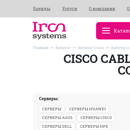
Бренды
Услуги
О компании
О
Катал
Главная
Каталог
Каталог Cisco
Кабели C
CISCO CAB
C
Серверы:
СЕРВЕРЫ
СЕРВЕРЫ HUAWEI
СЕРВЕРЫ ASUS
СЕРВЕРЫ CISCO
СЕРВЕРЫ DELL
СЕРВЕРЫ HPE