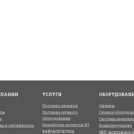
МПАНИИ
УСЛУГИ
ОБОРУДОВАН
Поставка серверов
Серверы
ты
Поставка сетевого
Сетевое оборудов
оборудования
и
Системы хранени
Разработка проектов ИТ
ы и сертификаты
Комплектующие
инфраструктуры
ИБП, монтажное 