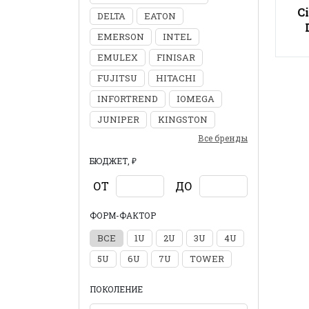
C
DELTA
EATON
EMERSON
INTEL
EMULEX
FINISAR
FUJITSU
HITACHI
INFORTREND
IOMEGA
JUNIPER
KINGSTON
Все бренды
БЮДЖЕТ, ₽
ОТ
ДО
ФОРМ-ФАКТОР
ВСЕ
1U
2U
3U
4U
5U
6U
7U
TOWER
ПОКОЛЕНИЕ