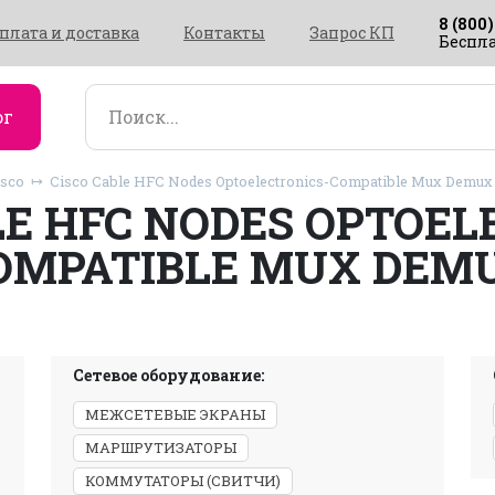
8 (800)
плата и доставка
Контакты
Запрос КП
Беспла
ог
isco
Cisco Cable HFC Nodes Optoelectronics-Compatible Mux Demux
LE HFC NODES OPTOEL
OMPATIBLE MUX DEM
Сетевое оборудование:
МЕЖСЕТЕВЫЕ ЭКРАНЫ
МАРШРУТИЗАТОРЫ
КОММУТАТОРЫ (СВИТЧИ)