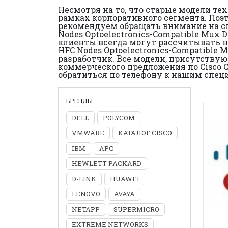
Несмотря на то, что старые модели те
рамках корпоративного сегмента. Поэ
рекомендуем обращать внимание на сп
Nodes Optoelectronics-Compatible Mux 
клиенты всегда могут рассчитывать на
HFC Nodes Optoelectronics-Compatible
разработчик. Все модели, присутству
коммерческого предложения по Cisco C
обратиться по телефону к нашим спец
БРЕНДЫ
DELL
POLYCOM
VMWARE
КАТАЛОГ CISCO
IBM
APC
HEWLETT PACKARD
D-LINK
HUAWEI
LENOVO
AVAYA
NETAPP
SUPERMICRO
EXTREME NETWORKS