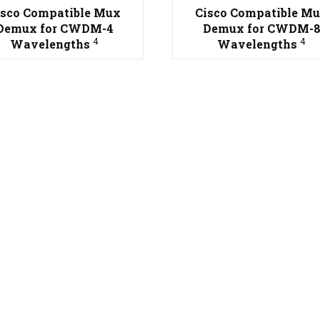
isco Compatible Mux
Cisco Compatible M
Demux for CWDM-4
Demux for CWDM-
4
4
Wavelengths
Wavelengths