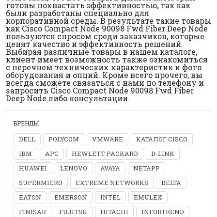
готовы похвастать эффективностью, так как
были разработаны специально для
корпоративной среды. В результате такие товары
как Cisco Compact Node 90098 Fwd Fiber Deep Node
пользуются спросом среди заказчиков, которые
ценят качество и эффективность решений.
Выбирая различные товары в нашем каталоге,
клиент имеет возможность также ознакомиться
с перечнем технических характеристик и фото
оборудования и опций. Кроме всего прочего, вы
всегда сможете связаться с нами по телефону и
запросить Cisco Compact Node 90098 Fwd Fiber
Deep Node либо консультации.
БРЕНДЫ
DELL
POLYCOM
VMWARE
КАТАЛОГ CISCO
IBM
APC
HEWLETT PACKARD
D-LINK
HUAWEI
LENOVO
AVAYA
NETAPP
SUPERMICRO
EXTREME NETWORKS
DELTA
EATON
EMERSON
INTEL
EMULEX
FINISAR
FUJITSU
HITACHI
INFORTREND