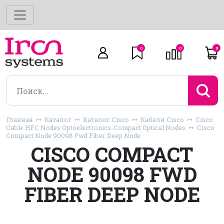
0
0
0
Главная
Каталог
Каталог Cisco
Кабели Cisco
Cisco
Cable HFC Nodes Optoelectronics-Compact Optical Nodes
Cisco
Compact Node 90098 Fwd Fiber Deep Node
CISCO COMPACT
NODE 90098 FWD
FIBER DEEP NODE