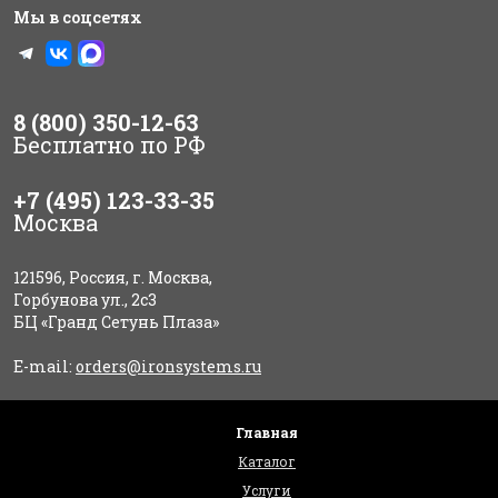
Мы в соцсетях
8 (800) 350-12-63
Бесплатно по РФ
+7 (495) 123-33-35
Москва
121596, Россия, г. Москва,
Горбунова ул., 2с3
БЦ «Гранд Сетунь Плаза»
E-mail:
orders@ironsystems.ru
Главная
Каталог
Услуги