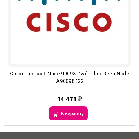
Cisco Compact Node 90098 Fwd Fiber Deep Node
A90098.122
14 478
₽
В корзину