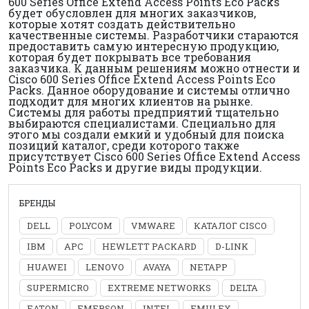
600 Series Office Extend Access Points Eco Packs
будет обусловлен для многих заказчиков,
которые хотят создать действительно
качественные системы. Разработчики стараются
предоставить самую интересную продукцию,
которая будет покрывать все требования
заказчика. К данным решениям можно отнести и
Cisco 600 Series Office Extend Access Points Eco
Packs. Данное оборудование и системы отлично
подходит для многих клиентов на рынке.
Системы для работы предприятий тщательно
выбираются специалистами. Специально для
этого мы создали емкий и удобный для поиска
позиций каталог, среди которого также
присутствует Cisco 600 Series Office Extend Access
Points Eco Packs и другие виды продукции.
БРЕНДЫ
DELL
POLYCOM
VMWARE
КАТАЛОГ CISCO
IBM
APC
HEWLETT PACKARD
D-LINK
HUAWEI
LENOVO
AVAYA
NETAPP
SUPERMICRO
EXTREME NETWORKS
DELTA
EATON
EMERSON
INTEL
EMULEX