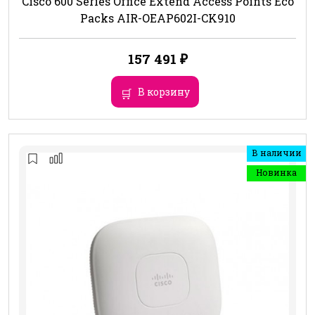
Cisco 600 Series Office Extend Access Points Eco
Packs AIR-OEAP602I-CK910
157 491
₽
В корзину
В наличии
Новинка