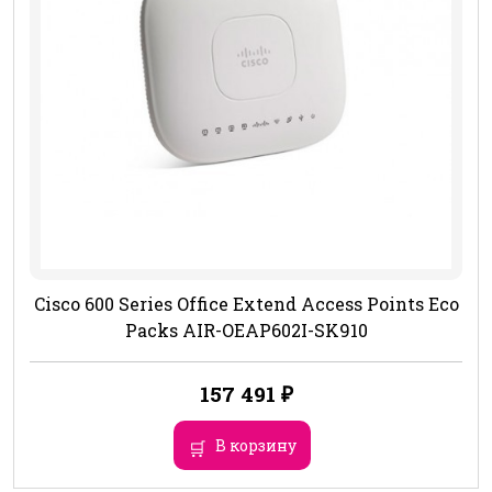
Cisco 600 Series Office Extend Access Points Eco
Packs AIR-OEAP602I-SK910
157 491
₽
В корзину