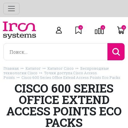
0
0
0
Главная
Каталог
Каталог Cisco
Беспроводные
технологии Cisco
Точки доступа Cisco Access
Points
Cisco 600 Series Office Extend Access Points Eco Packs
CISCO 600 SERIES
OFFICE EXTEND
ACCESS POINTS ECO
PACKS